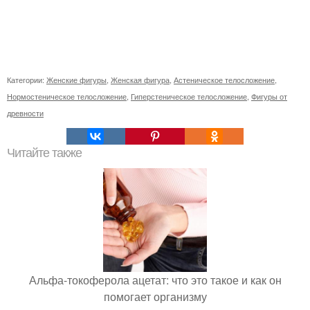
Категории:
Женские фигуры
,
Женская фигура
,
Астеническое телосложение
,
Нормостеническое телосложение
,
Гиперстеническое телосложение
,
Фигуры от
древности
Читайте также
Альфа-токоферола ацетат: что это такое и как он
помогает организму