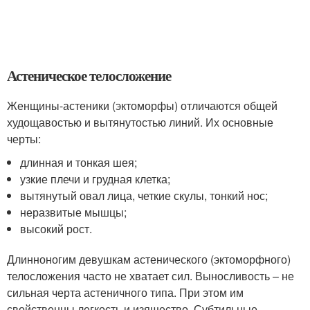
Астеническое телосложение
Женщины-астеники (эктоморфы) отличаются общей
худощавостью и вытянутостью линий. Их основные
черты:
длинная и тонкая шея;
узкие плечи и грудная клетка;
вытянутый овал лица, четкие скулы, тонкий нос;
неразвитые мышцы;
высокий рост.
Длинноногим девушкам астенического (эктоморфного)
телосложения часто не хватает сил. Выносливость – не
сильная черта астеничного типа. При этом им
свойственны легкость и изящество. Субтильные