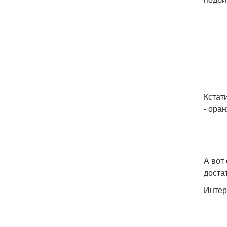
Кстат
- ора
А вот
доста
Интер