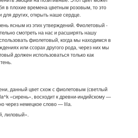
бя в плохие времена цветным розовым, то это
 для других, открыть наше сердце.
 очень ясным из этих утверждений. Фиолетовый -
тельно смотреть на нас и расширять нашу
спользовать фиолетовый, когда мы находимся в
ждениях или ссорах другого рода, через них мы
товый должен использоваться только как
тень.
рени, данный цвет схож с фиолетовым (светлый
īla^k «сирень», восходит к древни-индийскому —
о через немецкое слово — lilа.
й, лиловый».