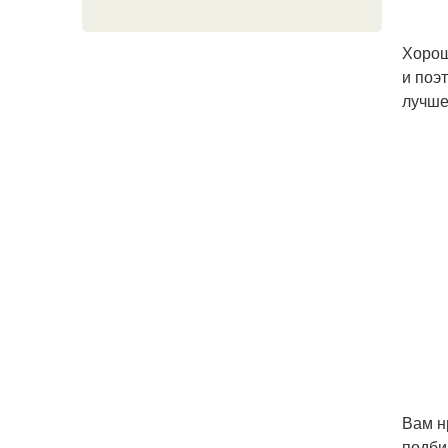
Хорош
и поэ
лучше
Вам н
подби