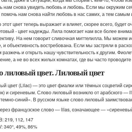
ь нам снова увидеть любовь и любовь. Если мы окружим се
 помочь нам снова найти любовь в нас самих, а тем самым и
то этот цвет теперь выражает и влияет, скорее всего, будет
товый - цвет надежды. Лила помогает нам все более внима
ективу. На нем говорит сливочная миттелилла. Мы можем и
е, и объективность востребована. Если мы застряли в расхо
 разжечь и открыть нашу чувствительность к другим. Фиоле
ение, а не во всех жилых комнатах, где вы часто проводите 
о лиловый цвет. Лиловый цвет
ый цвет (Lilac) — это цвет фиалки или тёмных соцветий си
ок) и сиреневым. Слово лиловый возникло от арабского — l
s «темно-синий». В русском языке слово лиловый заимствован
ерез французское слово — lilas, означающее — «сиреневы
: 219, 112, 147
: 340°, 49%, 86%