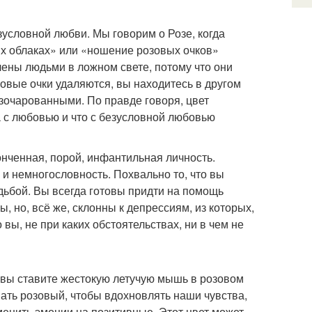
зусловной любви. Мы говорим о Розе, когда
ых облаках» или «ношение розовых очков»
лены людьми в ложном свете, потому что они
овые очки удаляются, вы находитесь в другом
азочарованными. По правде говоря, цвет
на с любовью и что с безусловной любовью
тонченная, порой, инфантильная личность.
 и немногословность. Похвально то, что вы
дьбой. Вы всегда готовы придти на помощь
, но, всё же, склонны к депрессиям, из которых,
вы, не при каких обстоятельствах, ни в чем не
и вы ставите жестокую летучую мышь в розовом
ать розовый, чтобы вдохновлять наши чувства,
зменить эмоции на позитивные. Этот цвет может