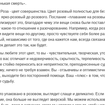
нькая смерть».
- Роза - цвет совершенства. Цвет розовый полностью для бе
 ярко-розовый до розового. Послание «плавание на розов
лизируют это, благодаря чему эти вещи снова были постав
 какое-то отношение к разочарованию. Например, когда роз
и видите вещи по-другому, просто чувствуете себя более р
ый, независимо от того, где она кажется нам, всегда связа
к делает это так, как будет.
вы любите этот цвет, то вы - чувствительная, творческая, у
о вас отличает и недоверчивость, скрытность, терпеливость
е стойко переносить все неприятности, преподнесенные су
му, ничего не требуя взамен. Вы - отзывчивы и оптимистичны
и, выходите без посторонней помощи. Ваш «плюс» в том, что 
е судьбу.
что упаковано в розовом, выглядит слаще и деликатно. Есл
ме, она больше не выглядит зверской. Мы можем использов
 быть, даже в ситуации, когда мы спорим с кем-то, чтобы и