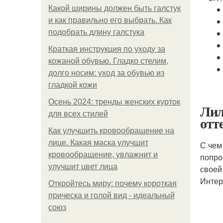
Какой ширины должен быть галстук
и как правильно его выбрать. Как
подобрать длину галстука
Краткая инструкция по уходу за
кожаной обувью. Гладко стелим,
долго носим: уход за обувью из
гладкой кожи
Осень 2024: тренды женских курток
Лил
для всех стилей
отт
Как улучшить кровообращение на
лице. Какая маска улучшит
С чем
кровообращение, увлажнит и
попро
улучшит цвет лица
своей
Интер
Откройтесь миру: почему короткая
прическа и голой вид - идеальный
союз