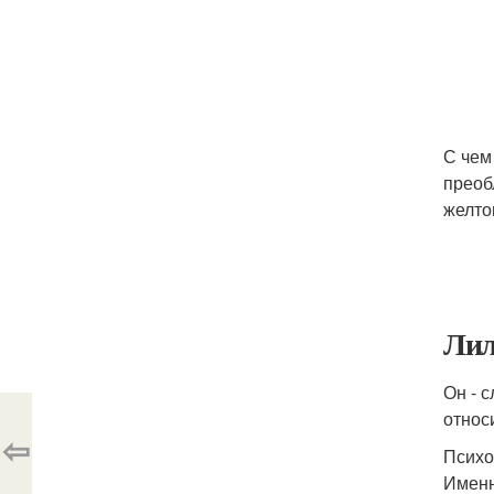
С чем
преоб
желто
Лил
Он - 
относ
⇦
Психо
Именн