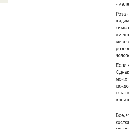
«мале
Роза 
видим
симво
имеют
мире 
розов
челове
Если 
Однак
может
каждо
кстат
винит
Все, 
костю
может