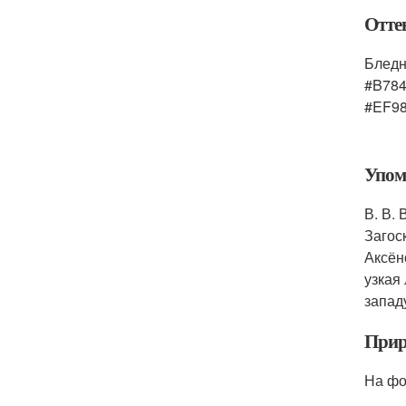
Отте
Бледн
#B784
#EF98
Упом
В. В.
Загос
Аксён
узкая
запад
Прир
На фо