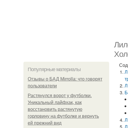
Лил
Хол
Сод
Популярные материалы
Л
т
Отзывы о БАД Mirrolla: что говорят
Л
пользователи
Б
Растянулся ворот у футболки.
Уникальный лайфхак, как
восстановить растянутую
горловину на футболке и вернуть
Л
ей прежний вид
Л