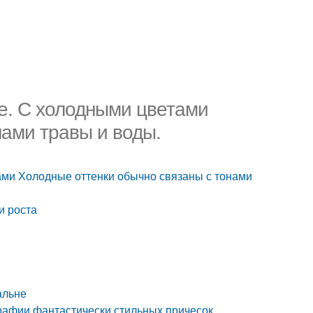
де. С холодными цветами
нами травы и воды.
ами Холодные оттенки обычно связаны с тонами
и роста
альне
рафии фантастически стильных причесок