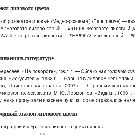
нки лилового цвета
ый розовато-лиловый (Медно-розовый ) (Pale mauve) — #
A7Розовато-лилово-серый — #915F6DРозовато-лиловый (
AAСветло-розово-лиловый — #EA899AСине-лиловый — #
инания в литературе
 Вересаев, «На повороте», 1901 г. — Облако над головою су
кин, «Искуситель», 1838 г. — Барыня в лиловом чепце так и б
ов, «Таинственная страсть», 2007 г. — Странным контраст
 лиловая полоса заката. М. Ю. Лермонтов, «Вадим», 1833 г.
у, едва пропускали красные лучи, которые отражались на ч
одный эталон лилового цвета
тографии изображена лилового цвета сирень.