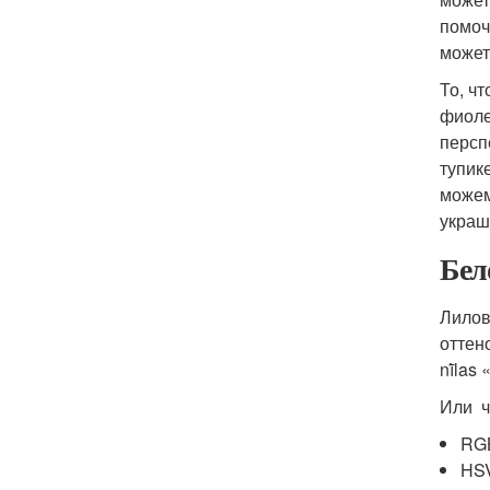
помоч
может
То, ч
фиоле
персп
тупик
можем
украш
Бел
Лилов
оттен
nī́la
Или ч
RGB
HSV