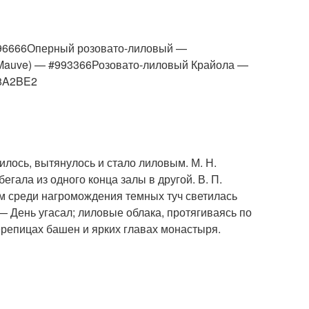
996666Оперный розовато-лиловый —
Mauve) — #993366Розовато-лиловый Крайола —
8A2BE2
зилось, вытянулось и стало лиловым. М. Н.
егала из одного конца залы в другой. В. П.
ом среди нагромождения темных туч светилась
 — День угасал; лиловые облака, протягиваясь по
ерепицах башен и ярких главах монастыря.