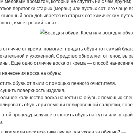
м медовым ароматом, который не спутать ни с чем другим
татков перетопки старых (мервы) или пустых сот, его чаще в
акционный воск добывается из старых сот химическим путём
ового, имеет резкий запах.
 в отличие от крема, помогает придать обуви тот самый бл
екательной и ухоженной. Средство обновляет оттенок, выр
ины. Ещё одно отличие воска от крема — способ нанесения
 нанесения воска на обувь:
истить обувь от пыли с помощью пенного очистителя.
осушить поверхность изделия.
большое количество воска нанести на обувь с помощью спец
полировать обувь при помощи полировочной салфетки, сове
 этой процедуры лучше отложить обувь на сутки или, в край
м.
к, крем или воск всё-таки лучше для ухода за обувью? —