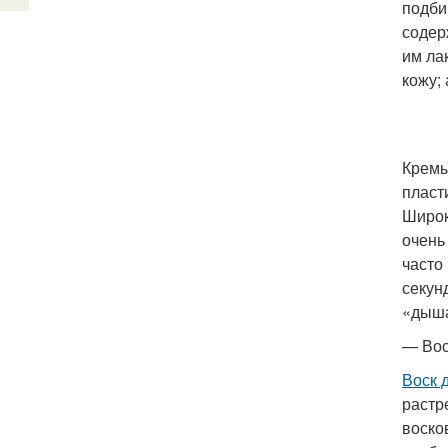
подби
содер
им ла
кожу; 
Кремы
пласт
Широк
очень
часто
секун
«дыша
— Во
Воск 
растр
воско