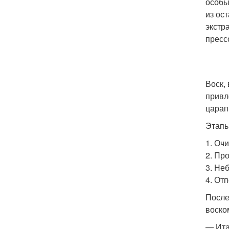
особы
из ос
экстр
пресс
Воск,
привл
царап
Этапы
1. Оч
2. Пр
3. Не
4. От
После
воско
— Ита