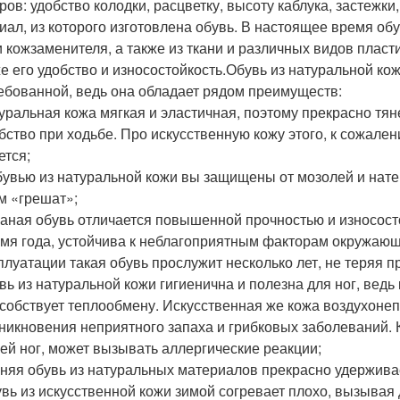
ов: удобство колодки, расцветку, высоту каблука, застежки,
иал, из которого изготовлена обувь. В настоящее время об
и кожзаменителя, а также из ткани и различных видов пласт
же его удобство и износостойкость.Обувь из натуральной ко
ебованной, ведь она обладает рядом преимуществ:
уральная кожа мягкая и эластичная, поэтому прекрасно тя
бство при ходьбе. Про искусственную кожу этого, к сожален
ется;
бувью из натуральной кожи вы защищены от мозолей и натер
м «грешат»;
аная обувь отличается повышенной прочностью и износост
мя года, устойчива к неблагоприятным факторам окружаю
плуатации такая обувь прослужит несколько лет, не теряя 
вь из натуральной кожи гигиенична и полезна для ног, ведь
собствует теплообмену. Искусственная же кожа воздухоне
никновения неприятного запаха и грибковых заболеваний. К
ей ног, может вызывать аллергические реакции;
няя обувь из натуральных материалов прекрасно удерживае
вь из искусственной кожи зимой согревает плохо, вызывая