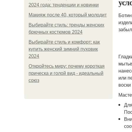
усл
2024 года: тенденции и новинки
Ботин
Макияж после 40, который молодит
издел
Выбирайте стиль: тренды женских
забыл
брючных костюмов 2024
Выбирайте стиль и комфорт: как
купить женский зимний пуховик
Гладк
2024
мытье
Откройтесь миру: почему короткая
нанес
прическа и голой вид - идеальный
или п
союз
воски
Масте
Для
Пос
Вни
соо