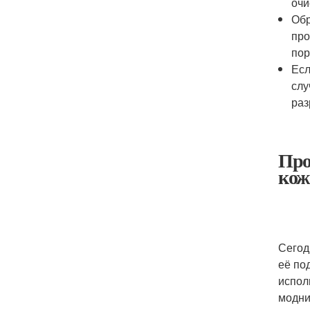
очи
Обр
про
пор
Есл
слу
раз
Про
кож
Сегод
её по
испол
модни