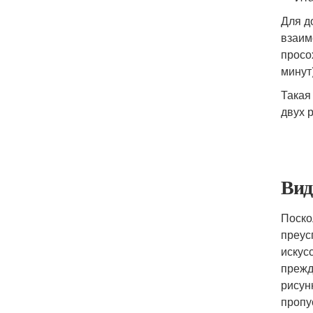
Для д
взаим
просо
минут
Такая
двух 
Вид
Поско
преус
искус
прежд
рисун
пропу