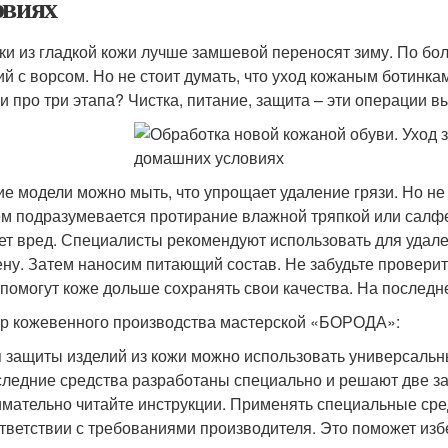
овиях
ки из гладкой кожи лучше замшевой переносят зиму. По бол
ий с ворсом. Но не стоит думать, что уход кожаным ботинка
и про три этапа? Чистка, питание, защита – эти операции 
ие модели можно мыть, что упрощает удаление грязи. Но не
м подразумевается протирание влажной тряпкой или салфе
ет вред. Специалисты рекомендуют использовать для удален
ену. Затем наносим питающий состав. Не забудьте провери
 помогут коже дольше сохранять свои качества. На последне
р кожевенного производства мастерской «БОРОДА»:
 защиты изделий из кожи можно использовать универсальн
ледние средства разработаны специально и решают две за
мательно читайте инструкции. Применять специальные сред
тветствии с требованиями производителя. Это поможет изб