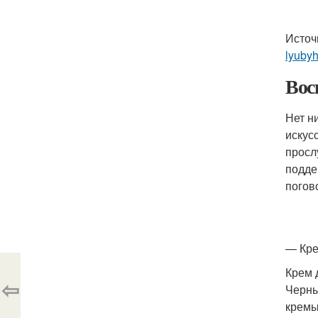
Источ
lyuby
Вос
Нет н
искус
просл
подде
погов
— Кр
Крем 
⇦
Черны
кремы