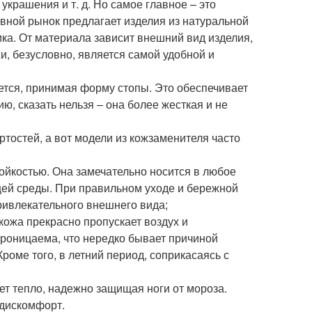
 украшения и т. д. Но самое главное – это
увной рынок предлагает изделия из натуральной
ика. От материала зависит внешний вид изделия,
жи, безусловно, является самой удобной и
нется, принимая форму стопы. Это обеспечивает
ию, сказать нельзя – она более жесткая и не
тостей, а вот модели из кожзаменителя часто
ойкостью. Она замечательно носится в любое
щей среды. При правильном уходе и бережной
привлекательного внешнего вида;
 кожа прекрасно пропускает воздух и
проницаема, что нередко бывает причиной
роме того, в летний период, соприкасаясь с
т тепло, надежно защищая ноги от мороза.
 дискомфорт.