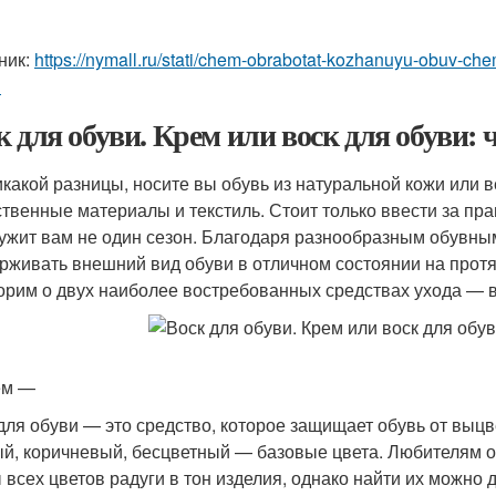
ник:
https://nymall.ru/stati/chem-obrabotat-kozhanuyu-obuv-ch
h
к для обуви. Крем или воск для обуви:
икакой разницы, носите вы обувь из натуральной кожи или в
ственные материалы и текстиль. Стоит только ввести за пр
ужит вам не один сезон. Благодаря разнообразным обувным
рживать внешний вид обуви в отличном состоянии на прот
орим о двух наиболее востребованных средствах ухода — в
ем —
для обуви — это средство, которое защищает обувь от выцв
й, коричневый, бесцветный — базовые цвета. Любителям о
 всех цветов радуги в тон изделия, однако найти их можно