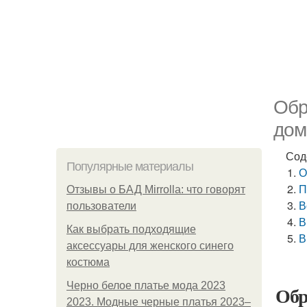
Обр
дом
Сод
Популярные материалы
О
П
Отзывы о БАД Mirrolla: что говорят
В
пользователи
В
Как выбрать подходящие
В
аксессуары для женского синего
костюма
Черно белое платье мода 2023
Обр
2023. Модные черные платья 2023–