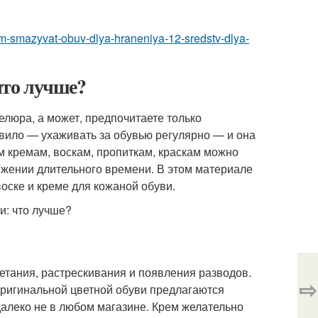
em-smazyvat-obuv-dlya-hraneniya-12-sredstv-dlya-
 что лучше?
елюра, а может, предпочитаете только
авило — ухаживать за обувью регулярно — и она
 кремам, воскам, пропиткам, краскам можно
яжении длительного времени. В этом материале
оске и креме для кожаной обуви.
етания, растрескивания и появления разводов.
⇨
ригинальной цветной обуви предлагаются
 далеко не в любом магазине. Крем желательно