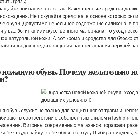
стить грязь;
ащайте внимание на состав. Качественные средства должн
исхождения. Не покупайте средства, в основе которых сили
че обуви. Допустимо небольшое содержание силикона, в пр
и у вас ботинки из искусственного материала, то уход неско
чае натуральной кожи. А вот крема и средства для блеска 
работаны для предотвращения растрескивания верхней за
 кожаную обувь. Почему желательно но
и?
ня обувь служит не только для защиты ног от травм и непог
дбирают в соответствии с собственным стилем и fashion-тен
ьзования. Витрины современных магазинов поражают разн
ки без труда найдут себе обувь по вкусу.Выбирая модель,