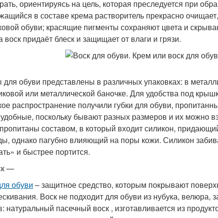
рать, ориентируясь на цель, которая преследуется при обр
жащийся в составе крема растворитель прекрасно очищает
ковой обуви; красящие пигменты сохраняют цвета и скрыва
а воск придаёт блеск и защищает от влаги и грязи.
 для обуви представлены в различных упаковках: в металли
иковой или металлической баночке. Для удобства под крышк
ое распространение получили губки для обуви, пропитанны
 удобные, поскольку бывают разных размеров и их можно взя
 пропитаны составом, в который входит силикон, придающи
ды, однако пагубно влияющий на поры кожи. Силикон забив
ть» и быстрее портится.
ск —
для обуви
– защитное средство, которым покрывают поверхн
ескивания. Воск не подходит для обуви из нубука, велюра, 
в: натуральный пасечный воск , изготавливается из продукт