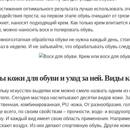
остижения оптимального результата лучше использовать эти
одействия проста: на первом этапе обувь очищают от грязи 
хнет, наносят подходящий крем. Как только крем впитается 
), можно наносить воск и полировать обувь.
 многоэтапная обработка обуви не нужна каждый день, стои
раз в неделю. И не забывайте, что обрабатывать обувь след
ы кожи для обуви и уход за ней. Виды 
льку искусство выделки кож можно смело назвать одним из 
пело. Сегодня мастера насчитывают десятки видов кожи. За
ственная, комбинированная, PU -кожа. От разнообразия, го
е всего, по своим свойствам – прочности, водо- и воздухоп
ку. И каждый вид имеет свою область применения. Наприме
скают воздух. Из них делают спортивную обувь. Другие ко