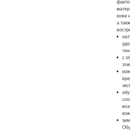
фактор
матер
кожи 
а так
востр
нат
удо
тян
с о
эти
кож
вре
экс
обу
спо
воз
кож
зим
Обу