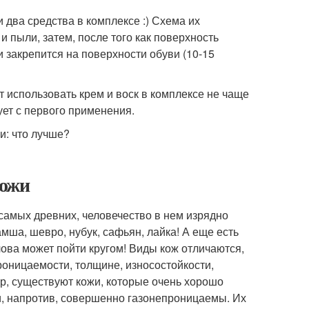
 два средства в комплексе :) Схема их
и пыли, затем, после того как поверхность
и закрепится на поверхности обуви (10-15
т использовать крем и воск в комплексе не чаще
ует с первого применения.
кожи
самых древних, человечество в нем изрядно
мша, шевро, нубук, сафьян, лайка! А еще есть
лова может пойти кругом! Виды кож отличаются,
роницаемости, толщине, износостойкости,
р, существуют кожи, которые очень хорошо
жи, напротив, совершенно газонепроницаемы. Их