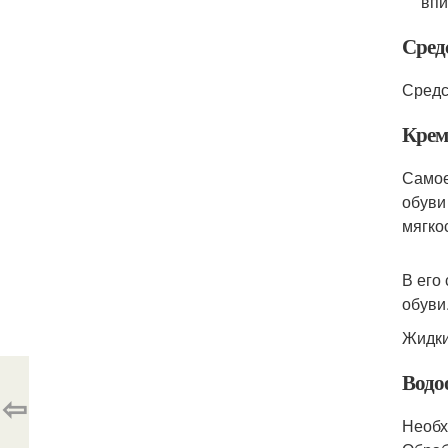
впи
Средс
Средс
Крем
Самое
обуви
мягкос
В его
обуви
Жидки
Водо
⇦
Необх