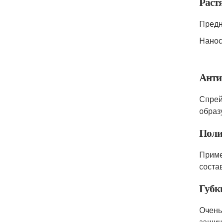
Раст
Предн
Нанос
Анти
Спрей
образ
Поли
Приме
соста
Губк
Очень
защищ