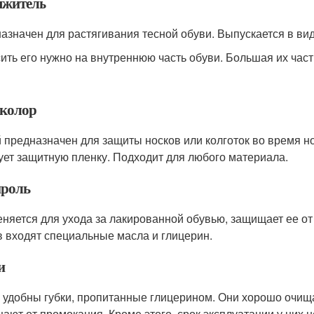
яжитель
азначен для растягивания тесной обуви. Выпускается в виде
ить его нужно на внутреннюю часть обуви. Большая их част
колор
 предназначен для защиты носков или колготок во время н
ует защитную пленку. Подходит для любого материала.
роль
няется для ухода за лакированной обувью, защищает ее от 
в входят специальные масла и глицерин.
и
 удобны губки, пропитанные глицерином. Они хорошо очища
ают от промокания. Кроме этого, срок эксплуатации у них н