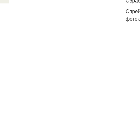
Обраб
Спрей
фоток