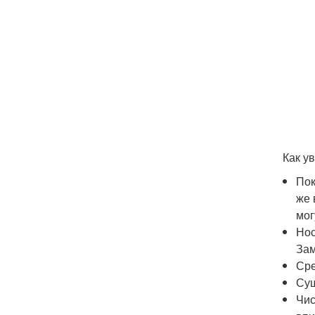
Как у
Пок
же 
мог
Нос
Зам
Сре
Суш
Чис