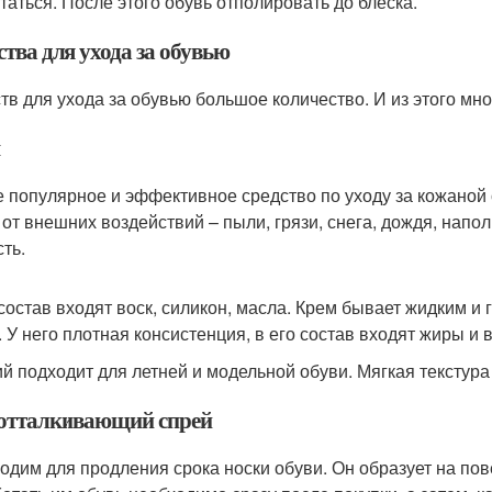
таться. После этого обувь отполировать до блеска.
тва для ухода за обувью
тв для ухода за обувью большое количество. И из этого мн
 популярное и эффективное средство по уходу за кожаной
 от внешних воздействий – пыли, грязи, снега, дождя, нап
ть.
 состав входят воск, силикон, масла. Крем бывает жидким и
. У него плотная консистенция, в его состав входят жиры и в
й подходит для летней и модельной обуви. Мягкая текстура
отталкивающий спрей
одим для продления срока носки обуви. Он образует на п