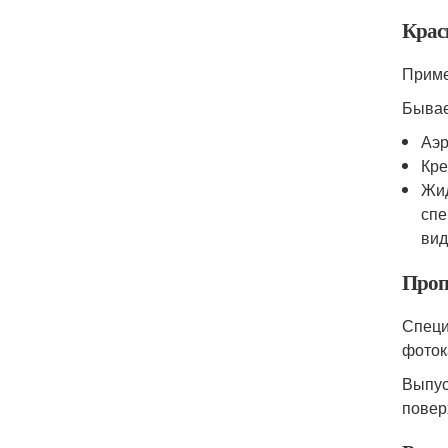
Крас
Приме
Бывае
Аэр
Кре
Жид
спе
вид
Проп
Специ
фоток
Выпус
повер