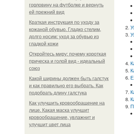
горловину на футболке и вернуть
ей прежний вид
Краткая инструкция по уходу за
У
кожаной обувью. Гладко стелим,
У
долго носим: уход за обувью из
гладкой кожи
Откройтесь миру: почему короткая
прическа и голой вид - идеальный
К
союз
К
Е
Какой ширины должен быть галстук
и как правильно его выбрать. Как
К
подобрать длину галстука
К
Как улучшить кровообращение на
П
лице. Какая маска улучшит
кровообращение, увлажнит и
улучшит цвет лица