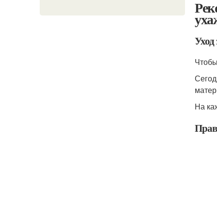
Рек
уха
Уход 
Чтобы
Сегод
матер
На ка
Прав