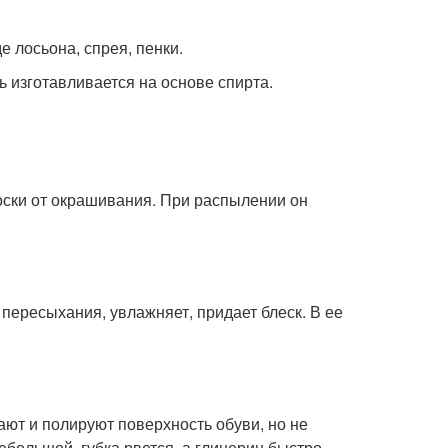
 лосьона, спрея, пенки.
ь изготавливается на основе спирта.
оски от окрашивания. При распылении он
пересыхания, увлажняет, придает блеск. В ее
ют и полируют поверхность обуви, но не
ебольшой, губка рвется, а глицерин быстро