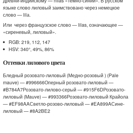
древни-индийскому — nī́las «темно-синий». В русском
языке слово лиловый заимствовано через немецкое
слово — lilа.
Или через французское слово — lilas, означающее —
«сиреневый, лиловый».
RGB: 219, 112, 147
HSV: 340°, 49%, 86%
Оттенки лилового цвета
Бледный розовато-лиловый (Медно-розовый ) (Pale
mauve) — #996666Оперный розовато-лиловый —
#B784A7Розовато-лилово-серый — #915F6DРозовато-
лиловый (Mauve) — #993366Розовато-лиловый Крайола
— #EF98AAСветло-розово-лиловый — #EA899AСине-
лиловый — #8A2BE2