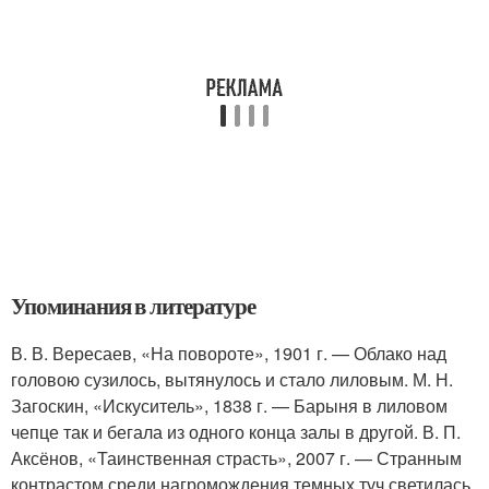
Упоминания в литературе
В. В. Вересаев, «На повороте», 1901 г. — Облако над
головою сузилось, вытянулось и стало лиловым. М. Н.
Загоскин, «Искуситель», 1838 г. — Барыня в лиловом
чепце так и бегала из одного конца залы в другой. В. П.
Аксёнов, «Таинственная страсть», 2007 г. — Странным
контрастом среди нагромождения темных туч светилась