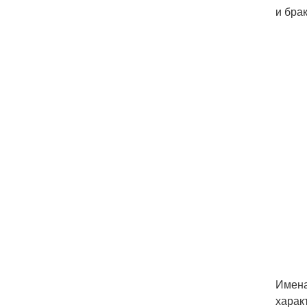
и бра
Имена
харак