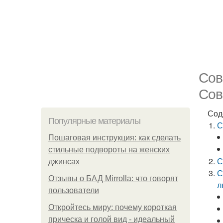
Сов
Сов
Сод
Популярные материалы
С
Пошаговая инструкция: как сделать
стильные подвороты на женских
С
джинсах
С
Отзывы о БАД Mirrolla: что говорят
л
пользователи
Откройтесь миру: почему короткая
прическа и голой вид - идеальный