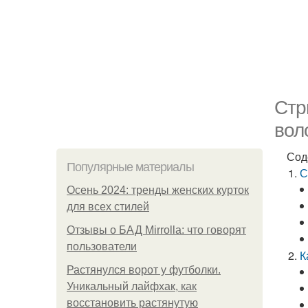
Стр
вол
Сод
Популярные материалы
С
Осень 2024: тренды женских курток
для всех стилей
Отзывы о БАД Mirrolla: что говорят
пользователи
К
Растянулся ворот у футболки.
Уникальный лайфхак, как
восстановить растянутую