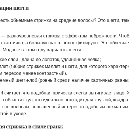
ации шегги
 есть объемные стрижки на средние волосы? Это шегги, тек
 — разноуровневая стрижка с эффектом небрежности. Чтобы
ут хаотично, а большую часть волос филируют. Это облегча
. Модные в этом году варианты шегги:
кие слои , длина до лопаток, удлиненная челка;
лет (гибрид стрижек маллет и шэгги, для которого характер
м переход менее контрастный).
емный шегги-лоб (ровный срез и наличие хаотичных рваных
irl считает, что подобная прическа слегка вытягивает лицо
 в области скул, что идеально подходит для круглой, квадр
ст по волосам, повышенный интерес к подобным лохматым
отой в уходе.
ая стрижка в стиле гранж