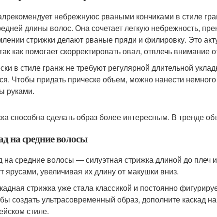
лрекомендует небрежнуюс рваными кончиками в стиле гран
редней длины волос. Она сочетает легкую небрежность, пре
лении стрижки делают рваные пряди и филировку. Это акт
 так как помогает скорректировать овал, отвлечь внимание 
ски в стиле гранж не требуют регулярной длительной уклад
ся. Чтобы придать прическе объем, можно нанести немного 
ы руками.
ка способна сделать образ более интересным. В тренде объ
ад на средние волосы
д на средние волосы — силуэтная стрижка длиной до плеч и
ут ярусами, увеличивая их длину от макушки вниз.
кадная стрижка уже стала классикой и постоянно фигурируе
бы создать ультрасовременный образ, дополните каскад на
ейском стиле.