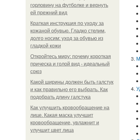
горловину на футболке и вернуть
ей прежний вид
Краткая инструкция по уходу за
кожаной обувью. Гладко стелим,
долго носим: уход за обувью из
гладкой кожи
Откройтесь миру: почему короткая
М
прическа и голой вид - идеальный
союз
Какой ширины должен быть галстук
У
и как правильно его выбрать. Как
подобрать длину галстука
Как улучшить кровообращение на
лице. Какая маска улучшит
кровообращение, увлажнит и
улучшит цвет лица