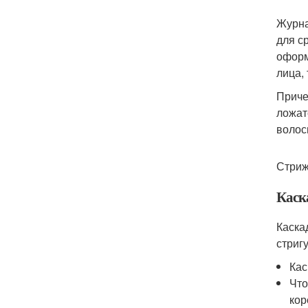
Журна
для с
оформ
лица,
Приче
ложат
волос
Стриж
Каск
Каска
стриг
Кас
Что
кор