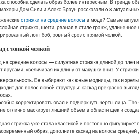
ка способна сделать образ более интересным. В тренде объ
махеры Дом Сили и Алекс Браун рассказали о 8 актуальных
 женские
стрижки на средние волосы
в моде? Самые актуаль
слойная стрижка, шегги, рваная в стиле гранж, удлиненное к
урированный лонг боб, ровный срез с прямой челкой.
ад с тонкой челкой
д на средние волосы — силуэтная стрижка длиной до плеч и
ут ярусами, увеличивая их длину от макушки вниз. У стрижк
версальность. Ее выбирают как юные модницы, так и зрел
ходит для волос любой структуры: каскад прекрасно выгля
осах.
собна корректировать овал и подчеркнуть черты лица. The 
не отлично маскирует лишний объем в области щек и созда
дная стрижка уже стала классикой и постоянно фигурирует в
асовременный образ, дополните каскад на волосы средней 