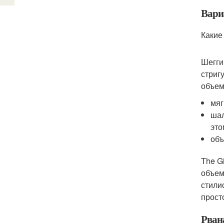
Вари
Какие
Шегги
стриг
объем
мяг
шал
это
объ
The G
объем
стили
прост
Рван