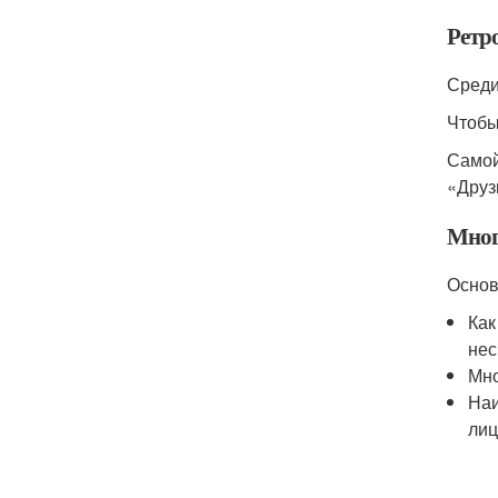
Ретр
Среди
Чтобы
Самой
«Друз
Мног
Основ
Как
нес
Мно
Наи
лиц