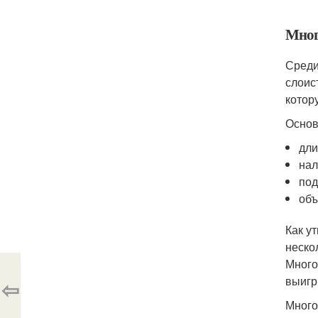
Мног
Среди
слоис
котор
Основ
дли
нал
под
объ
Как у
неско
Много
выигр
⇦
Много