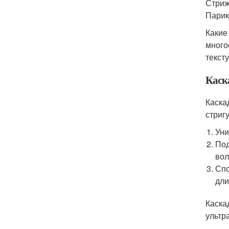
Стриж
Парик
Какие
много
текст
Каск
Каска
стриг
Уни
Под
вол
Спо
дли
Каска
ультр