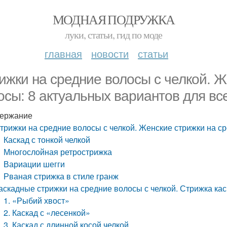
МОДНАЯ ПОДРУЖКА
луки, статьи, гид по моде
главная
новости
статьи
ижки на средние волосы с челкой. Ж
осы: 8 актуальных вариантов для вс
ержание
трижки на средние волосы с челкой. Женские стрижки на с
Каскад с тонкой челкой
Многослойная ретрострижка
Вариации шегги
Рваная стрижка в стиле гранж
аскадные стрижки на средние волосы с челкой. Стрижка кас
1. «Рыбий хвост»
2. Каскад с «лесенкой»
3. Каскад с длинной косой челкой