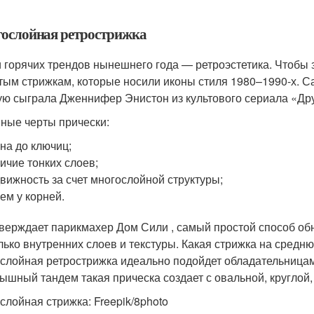
ослойная ретрострижка
 горячих трендов нынешнего года — ретроэстетика. Чтобы з
тым стрижкам, которые носили иконы стиля 1980–1990-х. Са
ую сыграла Дженнифер Энистон из культового сериала «Дру
ные черты прически:
на до ключиц;
ичие тонких слоев;
вижность за счет многослойной структуры;
ем у корней.
тверждает парикмахер Дом Сили , самый простой способ о
лько внутренних слоев и текстуры. Какая стрижка на средн
слойная ретрострижка идеально подойдет обладательницам
ышный тандем такая прическа создает с овальной, круглой,
слойная стрижка: Freepik/8photo