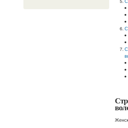
С
С
С
в
Стр
вол
Женск