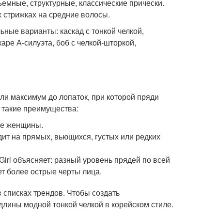
емные, структурные, классические прически.
 стрижках на средние волосы.
ные варианты: каскад с тонкой челкой,
аре А-силуэта, боб с челкой-шторкой,
ли максимум до лопаток, при которой пряди
и такие преимущества:
ые женщины.
дит на прямых, вьющихся, густых или редких
Girl объясняет: разный уровень прядей по всей
ет более острые черты лица.
 списках трендов. Чтобы создать
длины модной тонкой челкой в корейском стиле.