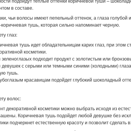
ости подойдут теплые оттенки коричневой туши – шоколад
нтом в составе.
ки, чьи волосы имеют пепельный оттенок, а глаза голубой 
-коричневая тушь, которая сильно напоминает черную.
ту глаз:
ичневая тушь идет обладательницам карих глаз, при этом 
оративной косметики.
 зеленоглазых подходит продукт с золотистым или бронзо
 девушек с серыми или темными синими (холодными) глаза
ую тушь.
убоглазым красавицам подойдет глубокий шоколадный отте
ету волос:
нт декоративной косметики можно выбрать исходя из естест
рашены. Коричневая тушь подойдет любой девушке без иск
тики подчеркнет естественную красоту и позволит сделать 