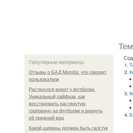
Тем
Сод
Популярные материалы
Т
К
Отзывы о БАД Mirrolla: что говорят
пользователи
Растянулся ворот у футболки.
К
Уникальный лайфхак, как
восстановить растянутую
горловину на футболке и вернуть
Б
ей прежний вид
Какой ширины должен быть галстук