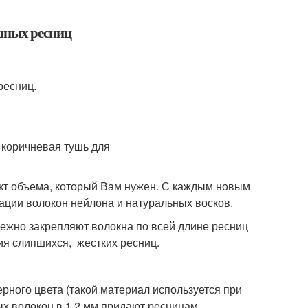
шных ресниц
ресниц.
кт объема, который Вам нужен. С каждым новым
ации волокон нейлона и натуральных восков.
жно закрепляют волокна по всей длине ресниц
ия слипшихся, жестких ресниц.
ного цвета (такой материал используется при
ых волокон в 1,2 мм придают ресницам