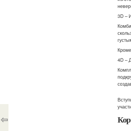
невер
3D – 
Комби
сколь
густы
Кроме
4D – 
Компл
подкр
созда
Вступ
участ
⇦
Кор