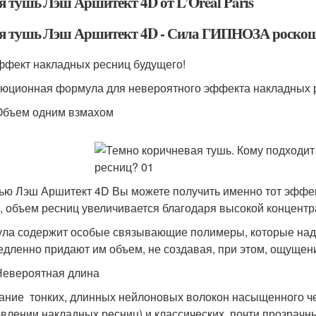
я тушь Лэш Аршитект 4D от L’Oreal Paris
я тушь Лэш Аршитект 4D - Сила ГИПНОЗА роско
ффект накладных ресниц будущего!
юционная формула для невероятного эффекта накладных 
Объем одним взмахом
ью Лэш Аршитект 4D Вы можете получить именно тот эффе
, объем ресниц увеличивается благодаря высокой концентр
ла содержит особые связывающие полимеры, которые наде
едленно придают им объем, не создавая, при этом, ощущен
Невероятная длина
ание тонких, длинных нейлоновых волокон насыщенного чер
овлении накладных ресниц) и классических, почти прозрачн