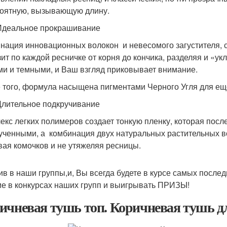
оятную, вызывающую длину.
Идеальное прокрашивание
нация инновационных волокон и невесомого загустителя, с
зит по каждой ресничке от корня до кончика, разделяя и «у
ми и темными, и Ваш взгляд приковывает внимание.
 того, формула насыщена пигментами Черного Угля для еще
Длительное подкручивание
екс легких полимеров создает тонкую пленку, которая пос
ученными, а комбинация двух натуральных растительных во
вая комочков и не утяжеляя ресницы.
ив в наши группы,и, Вы всегда будете в курсе самых посл
ие в конкурсах наших групп и выигрывать ПРИЗЫ!
ичневая тушь топ. Коричневая тушь д