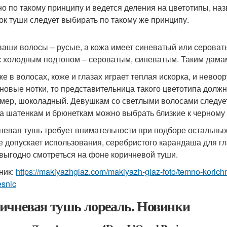
о по такому принципу и ведется деления на цветотипы, наз
ок туши следует выбирать по такому же принципу.
ваши волосы – русые, а кожа имеет синеватый или сероват
с холодным подтоном – сероватым, синеватым. Таким дамам
же в волосах, коже и глазах играет теплая искорка, и нев
новые нотки, то представительница такого цветотипа должн
мер, шоколадный. Девушкам со светлыми волосами следует
 а шатенкам и брюнеткам можно выбрать близкие к черному 
невая тушь требует внимательности при подборе остальных 
е допускает использования, серебристого карандаша для гла
 выгодно смотреться на фоне коричневой туши.
ник:
https://makiyazhglaz.com/makiyazh-glaz-foto/temno-koric
esnic
ичневая тушь лореаль. Новинки