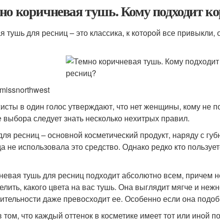
но коричневая тушь. Кому подходит к
я тушь для ресниц – это классика, к которой все привыкли, 
lemissnorthwest
исты в один голос утверждают, что нет женщины, кому не п
е выбора следует знать несколько нехитрых правил.
для ресниц – основной косметический продукт, наряду с гу
да не использовала это средство. Однако редко кто пользует
невая тушь для ресниц подходит абсолютно всем, причем н
елить, какого цвета на вас тушь. Она выглядит мягче и неж
ительности даже превосходит ее. Особенно если она подоб
 том, что каждый оттенок в косметике имеет тот или иной под