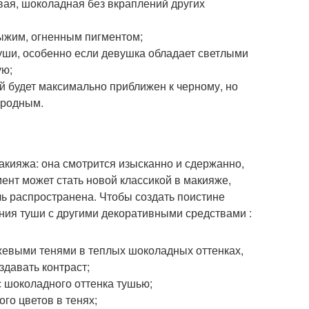
вая, шоколадная без вкраплений других
рыжим, огненным пигментом;
уши, особенно если девушка обладает светлыми
ую;
й будет максимально приближен к черному, но
ородным.
акияжа: она смотрится изысканно и сдержанно,
мент может стать новой классикой в макияже,
ль распространена. Чтобы создать поистине
ания туши с другими декоративными средствами :
жевыми тенями в теплых шоколадных оттенках,
здавать контраст;
с шоколадного оттенка тушью;
ого цветов в тенях;