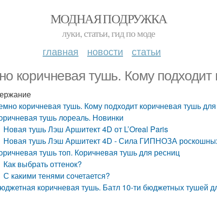
МОДНАЯ ПОДРУЖКА
луки, статьи, гид по моде
главная
новости
статьи
но коричневая тушь. Кому подходит
ержание
емно коричневая тушь. Кому подходит коричневая тушь для
оричневая тушь лореаль. Новинки
Новая тушь Лэш Аршитект 4D от L’Oreal Paris
Новая тушь Лэш Аршитект 4D - Сила ГИПНОЗА роскошн
оричневая тушь топ. Коричневая тушь для ресниц
Как выбрать оттенок?
С какими тенями сочетается?
юджетная коричневая тушь. Батл 10-ти бюджетных тушей д