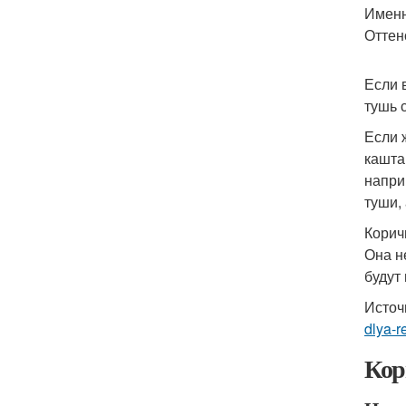
Именн
Оттен
Если 
тушь 
Если 
кашта
напри
туши,
Корич
Она н
будут
Источ
dlya-r
Кор