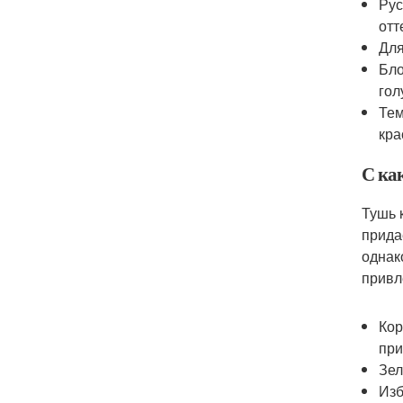
Рус
отт
Для
Бло
гол
Тем
кра
С ка
Тушь 
прида
однак
привл
Кор
при
Зел
Изб