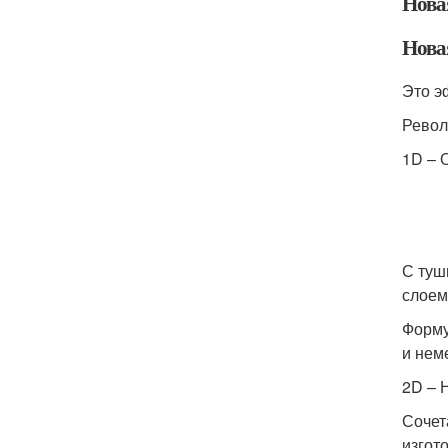
Нова
Нова
Это э
Револ
1D – 
С туш
слоем
Форму
и нем
2D – 
Сочет
изгот