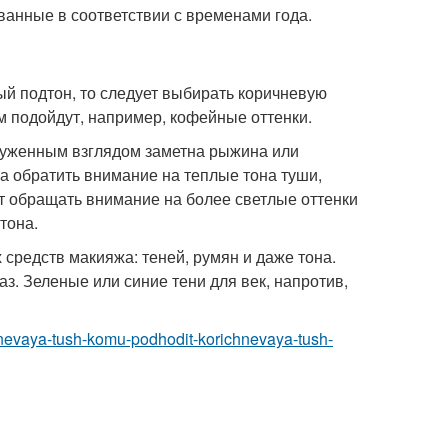
ванные в соответствии с временами года.
ый подтон, то следует выбирать коричневую
 подойдут, например, кофейные оттенки.
ооруженным взглядом заметна рыжина или
а обратить внимание на теплые тона туши,
 обращать внимание на более светлые оттенки
тона.
средств макияжа: теней, румян и даже тона.
з. Зеленые или синие тени для век, напротив,
hnevaya-tush-komu-podhodit-korichnevaya-tush-