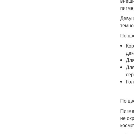
внешн
пигме
Девуш
темно
По цве
Кор
дек
Для
Для
сер
Гол
По цв
Пигме
не ок
косме