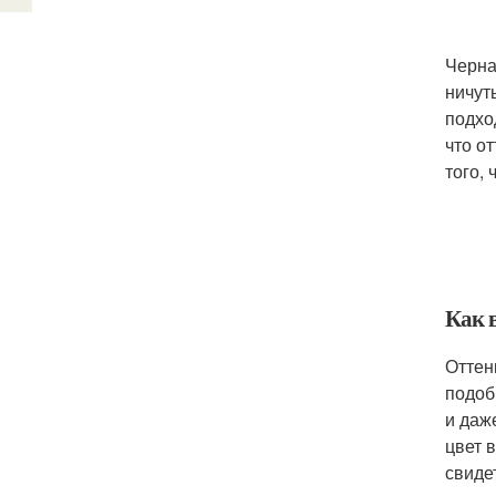
Черна
ничут
подхо
что о
того, 
Как 
Оттен
подоб
и даж
цвет 
свиде