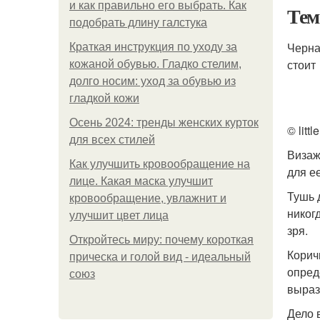
и как правильно его выбрать. Как
Тем
подобрать длину галстука
Черна
Краткая инструкция по уходу за
стоит
кожаной обувью. Гладко стелим,
долго носим: уход за обувью из
гладкой кожи
Осень 2024: тренды женских курток
© litt
для всех стилей
Визаж
Как улучшить кровообращение на
для е
лице. Какая маска улучшит
Тушь 
кровообращение, увлажнит и
никог
улучшит цвет лица
зря.
Откройтесь миру: почему короткая
Корич
прическа и голой вид - идеальный
опред
союз
выраз
Дело в