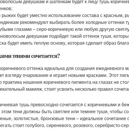
оволосым девушкам и шатенкам будет к лицу тушь коричне
енков;
 рыжих будет уместно использование состава с красным, 
ндинкам рекомендуют выбирать более холодные оттенки т
убыми глазами – серо-коричневую или любую другую светл
новолосым девушкам подойдет такой оттенок туши, которы
ска будет иметь теплую основу, которая сделает образ благ
кими тенями сочетается?
коричневого оттенка идеальна для создания ежедневного м
ет взгляду очарование и играет новыми красками. Этот пиг
о практика ношения коричневого пигмента на глазах не сто
екательный макияж, стоит усвоить несколько правил сочет
ичневая тушь превосходно сочетается с коричневыми и бе
 этом тени должны быть светлее или темнее туши, чтобы со
еные, золотистые, бронзовые тени – идеальное сочетание 
егать стоит голубого, сиреневого, розового, серебристо-сер