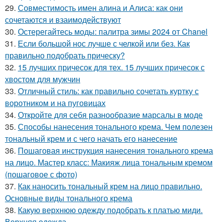
29.
Совместимость имен алина и Алиса: как они
сочетаются и взаимодействуют
30.
Остерегайтесь моды: палитра зимы 2024 от Chanel
31.
Если большой нос лучше с челкой или без. Как
правильно подобрать прическу?
32.
15 лучших причесок для тех. 15 лучших причесок с
хвостом для мужчин
33.
Отличный стиль: как правильно сочетать куртку с
воротником и на пуговицах
34.
Откройте для себя разнообразие марсалы в моде
35.
Способы нанесения тонального крема. Чем полезен
тональный крем и с чего начать его нанесение
36.
Пошаговая инструкция нанесения тонального крема
на лицо. Мастер класс: Макияж лица тональным кремом
(пошаговое с фото)
37.
Как наносить тональный крем на лицо правильно.
Основные виды тонального крема
38.
Какую верхнюю одежду подобрать к платью миди.
Верхняя одежда