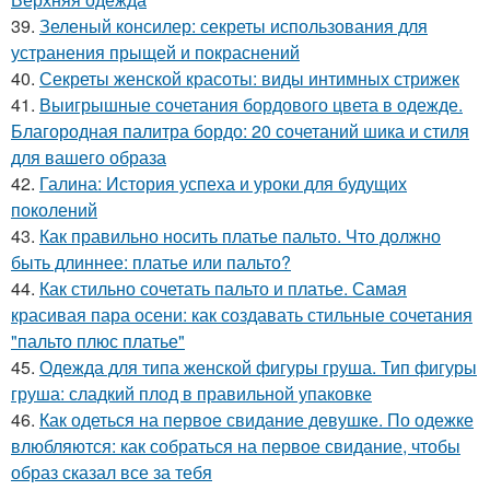
39.
Зеленый консилер: секреты использования для
устранения прыщей и покраснений
40.
Секреты женской красоты: виды интимных стрижек
41.
Выигрышные сочетания бордового цвета в одежде.
Благородная палитра бордо: 20 сочетаний шика и стиля
для вашего образа
42.
Галина: История успеха и уроки для будущих
поколений
43.
Как правильно носить платье пальто. Что должно
быть длиннее: платье или пальто?
44.
Как стильно сочетать пальто и платье. Самая
красивая пара осени: как создавать стильные сочетания
"пальто плюс платье"
45.
Одежда для типа женской фигуры груша. Тип фигуры
груша: сладкий плод в правильной упаковке
46.
Как одеться на первое свидание девушке. По одежке
влюбляются: как собраться на первое свидание, чтобы
образ сказал все за тебя