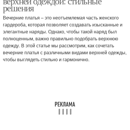
верхней одеждой: стильные
решения
Вечерние платья – это неотъемлемая часть женского
Куртка с вечерним
Платье с меховым
гардероба, которая позволяет создавать изысканные и
платьем
пальто
элегантные наряды. Однако, чтобы такой наряд был
полноценным, важно правильно подобрать верхнюю
одежду. В этой статье мы рассмотрим, как сочетать
вечерние платья с различными видами верхней одежды,
Платья с кардиганами
Черно-белое платье
чтобы выглядеть стильно и гармонично.
Платье с верхней
Черное платье
одеждой