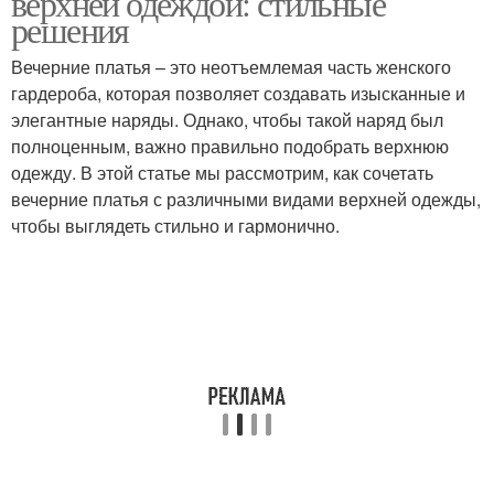
верхней одеждой: стильные
решения
Вечерние платья – это неотъемлемая часть женского
Платье с меховым
гардероба, которая позволяет создавать изысканные и
Платья с кардиганами
пальто
элегантные наряды. Однако, чтобы такой наряд был
полноценным, важно правильно подобрать верхнюю
одежду. В этой статье мы рассмотрим, как сочетать
вечерние платья с различными видами верхней одежды,
Платье с верхней
Черное платье
чтобы выглядеть стильно и гармонично.
одеждой
Белое платье
Черные платья
Черно-белый наряд
Черно-белый тренд