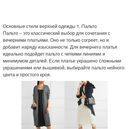
Платья от шанель
Платье с чем
Основные стили верхней одежды 1. Пальто
Пальто – это классический выбор для сочетания с
вечерними платьями. Оно не только согреет, но и
добавит наряду изысканности. Для вечернего платья
Платья с черно-белыми
Колготки к черному
идеально подойдет пальто с четкими линиями и
принтами
платью
минимумом деталей. Если платье украшено сложными
украшениями или вышивкой, выбирайте пальто нейного
цвета и простого кроя.
Трикотажное платье
Обувь к платью