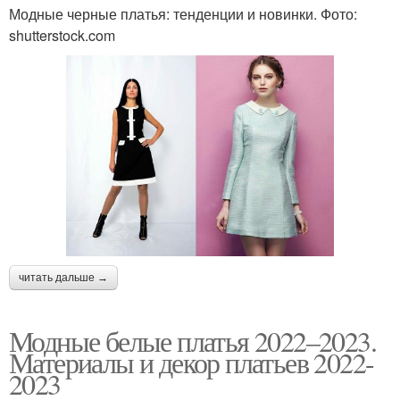
Модные черные платья: тенденции и новинки. Фото:
Обувь под вечернее
shutterstock.com
Длинное платье
платье
Длинные платья
Платье с сапогами
Короткое платье
Теплое платье
читать дальше →
Платье в горошек
Трикотажное платье
Модные белые платья 2022–2023.
Материалы и декор платьев 2022-
2023