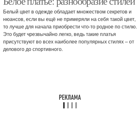
Белое платье: разнообразие стилей
Белый цвет в одежде обладает множеством секретов и
нюансов, если вы ещё не примеряли на себя такой цвет,
Колготки к черному
то лучше для начала приобрести что-то родное по стилю.
Модные платья
платью
Это будет чрезвычайно легко, ведь такие платья
присутствуют во всех наиболее популярных стилях – от
делового до спортивного.
Стильные платья
Платья для модниц
Шёлковые платья
Вечерние платья
Рукава на платьях
Теплые платья