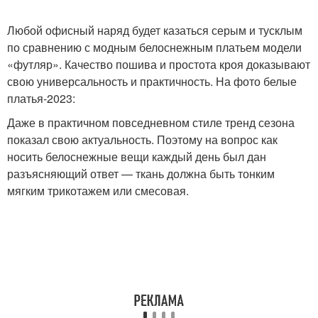
Любой офисный наряд будет казаться серым и тусклым
по сравнению с модным белоснежным платьем модели
Платья на осень-зиму
Повседневные платья
«футляр». Качество пошива и простота кроя доказывают
свою универсальность и практичность. На фото белые
платья-2023:
Принты для
Даже в практичном повседневном стиле тренд сезона
Ретро платья
повседневных платьев
показал свою актуальность. Поэтому на вопрос как
носить белоснежные вещи каждый день был дан
разъясняющий ответ — ткань должна быть тонким
мягким трикотажем или смесовая.
Колготки под
Гипюровое платье
кружевное платье
Кружевное платье
Кружевные платья