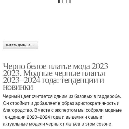
Вязаное платье
Ажурные платья
Образа с кружевными
читать дальше →
Вязаные платья
платьями
Черно белое платье мода 2023
2023. Модные черные платья
2023–2024 года: тенденции и
Обычное платье
Платье без рукавов
новинки
Черный цвет считается одним из базовых в гардеробе.
Он стройнит и добавляет в образ аристократичность и
благородство. Вместе с экспертом мы собрали модные
Платье с кроссовками
Платья на зиму
тенденции 2023–2024 года и выделили самые
актуальные модели черных платьев в этом сезоне