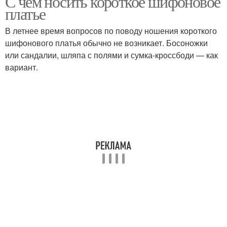
С чем носить короткое шифоновое
платье
В летнее время вопросов по поводу ношения короткого
шифонового платья обычно не возникает. Босоножки
Платье в цветочек
Платье с ботинками
или сандалии, шляпа с полями и сумка-кроссбоди — как
вариант.
Платье без рукавов
Белое платье
Платья на зиму
Платье с чем
Платье до середины
Кеды под платье