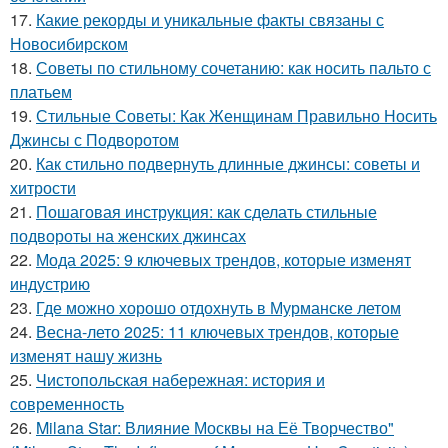
17.
Какие рекорды и уникальные факты связаны с
Новосибирском
18.
Советы по стильному сочетанию: как носить пальто с
платьем
19.
Стильные Советы: Как Женщинам Правильно Носить
Джинсы с Подворотом
20.
Как стильно подвернуть длинные джинсы: советы и
хитрости
21.
Пошаговая инструкция: как сделать стильные
подвороты на женских джинсах
22.
Мода 2025: 9 ключевых трендов, которые изменят
индустрию
23.
Где можно хорошо отдохнуть в Мурманске летом
24.
Весна-лето 2025: 11 ключевых трендов, которые
изменят нашу жизнь
25.
Чистопольская набережная: история и
современность
26.
Milana Star: Влияние Москвы на Её Творчество"