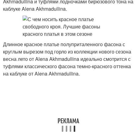
Akhmadullina и туфлями лодночками бирюзового тона на
каблуке Alena Akhmadullina.
Длинное красное платье полуприталенного фасона с
круглым вырезом под горло из коллекции нового сезона
весна лето от Alena Akhmadullina идеально смотрится с
туфлями классического фасона темно-красного оттенка
на каблуке от Alena Akhmadullina.