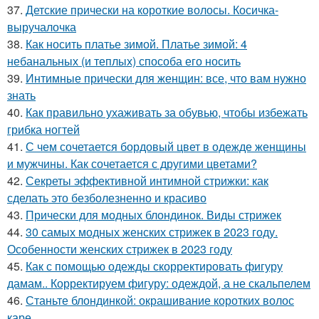
37.
Детские прически на короткие волосы. Косичка-
выручалочка
38.
Как носить платье зимой. Платье зимой: 4
небанальных (и теплых) способа его носить
39.
Интимные прически для женщин: все, что вам нужно
знать
40.
Как правильно ухаживать за обувью, чтобы избежать
грибка ногтей
41.
С чем сочетается бордовый цвет в одежде женщины
и мужчины. Как сочетается с другими цветами?
42.
Секреты эффективной интимной стрижки: как
сделать это безболезненно и красиво
43.
Прически для модных блондинок. Виды стрижек
44.
30 самых модных женских стрижек в 2023 году.
Особенности женских стрижек в 2023 году
45.
Как с помощью одежды скорректировать фигуру
дамам.. Корректируем фигуру: одеждой, а не скальпелем
46.
Станьте блондинкой: окрашивание коротких волос
каре