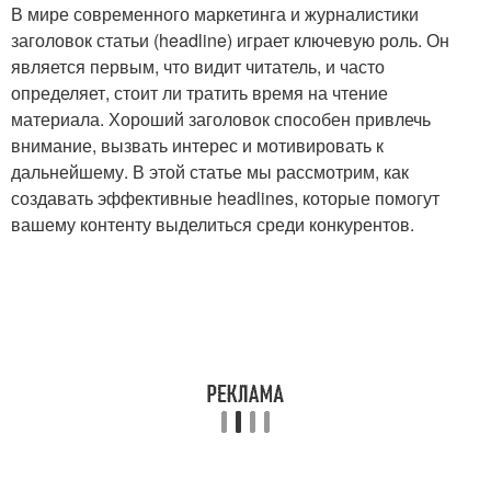
В мире современного маркетинга и журналистики
заголовок статьи (headline) играет ключевую роль. Он
является первым, что видит читатель, и часто
определяет, стоит ли тратить время на чтение
Платье на бретелях
Синий платье
материала. Хороший заголовок способен привлечь
внимание, вызвать интерес и мотивировать к
дальнейшему. В этой статье мы рассмотрим, как
создавать эффективные headlines, которые помогут
Платье с запахом
Маленькое платье
вашему контенту выделиться среди конкурентов.
Черное платье
Платье в горошек
Кружевное платье
Трикотажное платье