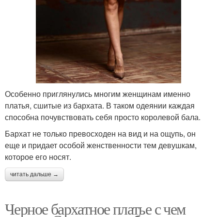
Аксессуары к
Пальто с длинным
бархатному платью
платьем
Украшения к
Свободное платье
бархатному платью
Особенно приглянулись многим женщинам именно
платья, сшитые из бархата. В таком одеянии каждая
способна почувствовать себя просто королевой бала.
Платье на бретельках
Платья от кутюр
Бархат не только превосходен на вид и на ощупь, он
еще и придает особой женственности тем девушкам,
которое его носят.
читать дальше →
Черное бархатное платье с чем