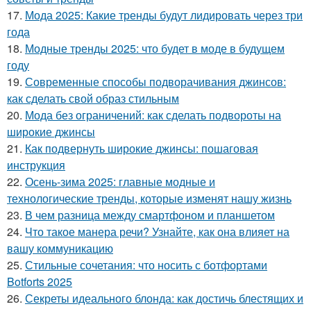
17.
Мода 2025: Какие тренды будут лидировать через три
года
18.
Модные тренды 2025: что будет в моде в будущем
году
19.
Современные способы подворачивания джинсов:
как сделать свой образ стильным
20.
Мода без ограничений: как сделать подвороты на
широкие джинсы
21.
Как подвернуть широкие джинсы: пошаговая
инструкция
22.
Осень-зима 2025: главные модные и
технологические тренды, которые изменят нашу жизнь
23.
В чем разница между смартфоном и планшетом
24.
Что такое манера речи? Узнайте, как она влияет на
вашу коммуникацию
25.
Стильные сочетания: что носить с ботфортами
Botforts 2025
26.
Секреты идеального блонда: как достичь блестящих и