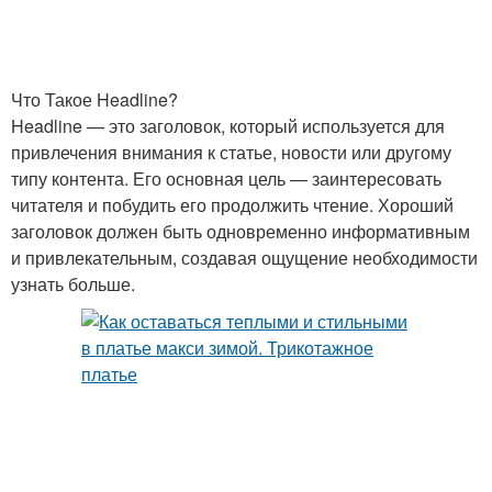
Короткое платье
Кожаное платье
Что Такое Headline?
Headline — это заголовок, который используется для
привлечения внимания к статье, новости или другому
типу контента. Его основная цель — заинтересовать
Длинное платье
Платье в обтяжку
читателя и побудить его продолжить чтение. Хороший
заголовок должен быть одновременно информативным
и привлекательным, создавая ощущение необходимости
узнать больше.
Обувь под длинное
Вечерний платье
платье
Обуви с длинными
Платье в офис
платьями