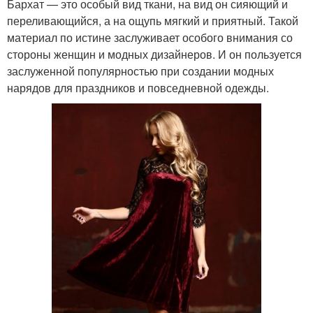
Бархат — это особый вид ткани, на вид он сияющий и
переливающийся, а на ощупь мягкий и приятный. Такой
Платье из синего
Туфли к черному
материал по истине заслуживает особого внимания со
бархата
платью
стороны женщин и модных дизайнеров. И он пользуется
заслуженной популярностью при создании модных
нарядов для праздников и повседневной одежды.
Твидовое платье
Платья из ткани
Платье из твида
Трендовые платья
Практичное платье
Платье с сапогами