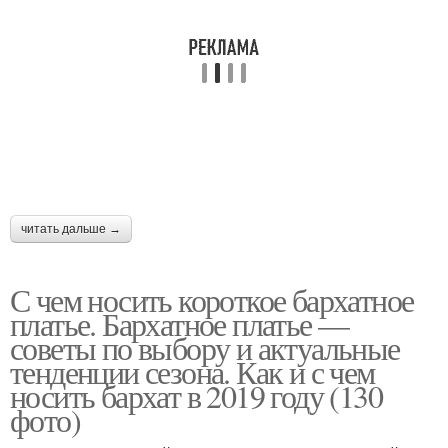
Колготок под черное
Платья с колготками
платье
Актуальные платья
Синие платья
читать дальше →
Модные платья
Зеленое платье
С чем носить короткое бархатное
платье. Бархатное платье —
советы по выбору и актуальные
тенденции сезона. Как и с чем
Колготки к платью
Обувь под платье
носить бархат в 2019 году (130
фото)