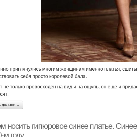
нно приглянулись многим женщинам именно платья, сшитые
ствовать себя просто королевой бала.
т не только превосходен на вид и на ощупь, он еще и прид
сят.
ь дальше →
ем носить гипюровое синее платье. Синее
-м году