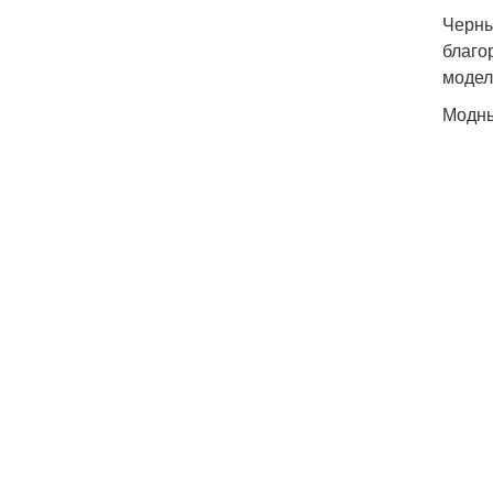
Черны
благо
модел
Модны