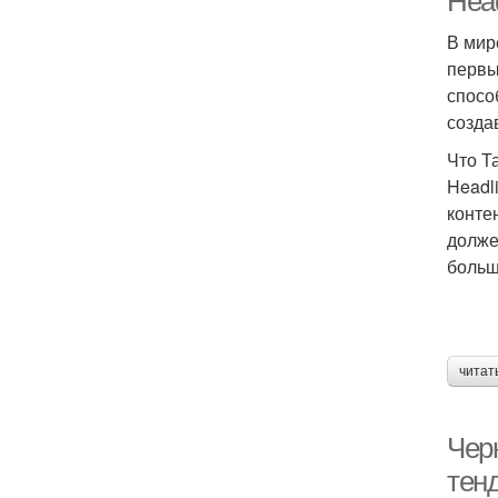
Head
В мир
первы
спосо
созда
Что Т
Headl
конте
долже
больш
читат
Чер
тен