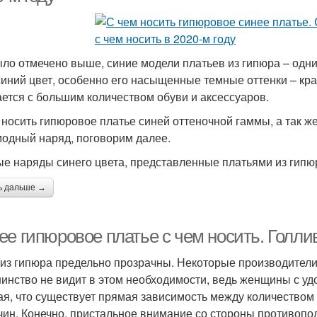
ыло отмечено выше, синие модели платьев из гипюра – одни
синий цвет, особенно его насыщенные темные оттенки – кр
ается с большим количеством обуви и аксессуаров.
 носить гипюровое платье синей оттеночной гаммы, а так же
модный наряд, поговорим далее.
е наряды синего цвета, представленные платьями из гип
ь дальше →
ее гипюровое платье с чем носить. Голли
из гипюра предельно прозрачны. Некоторые производители 
инство не видит в этом необходимости, ведь женщины с у
ая, что существует прямая зависимость между количеством
чин. Конечно, пристальное внимание со стороны противопол