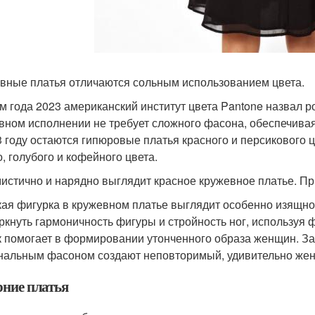
вные платья отличаются сольным использованием цвета.
м года 2023 американский институт цвета Pantone назвал 
вном исполнении не требует сложного фасона, обеспечив
3 году остаются гипюровые платья красного и персикового
о, голубого и кофейного цвета.
истично и нарядно выглядит красное кружевное платье. Пр
ая фигурка в кружевном платье выглядит особенно изящно
ркнуть гармоничность фигуры и стройность ног, используя 
к помогает в формировании утонченного образа женщин. За
нальным фасоном создают неповторимый, удивительно жен
рние платья