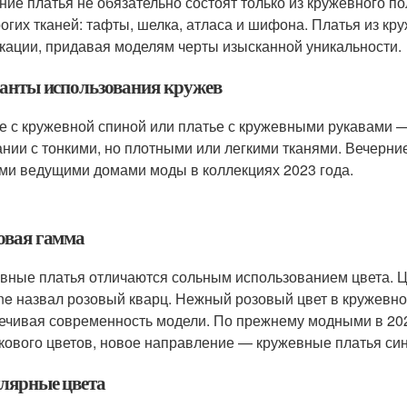
ние платья не обязательно состоят только из кружевного 
рогих тканей: тафты, шелка, атласа и шифона. Платья из к
кации, придавая моделям черты изысканной уникальности.
анты использования кружев
е с кружевной спиной или платье с кружевными рукавами 
ании с тонкими, но плотными или легкими тканями. Вечерн
ми ведущими домами моды в коллекциях 2023 года.
овая гамма
вные платья отличаются сольным использованием цвета. Цв
ne назвал розовый кварц. Нежный розовый цвет в кружевно
ечивая современность модели. По прежнему модными в 202
кового цветов, новое направление — кружевные платья сине
лярные цвета