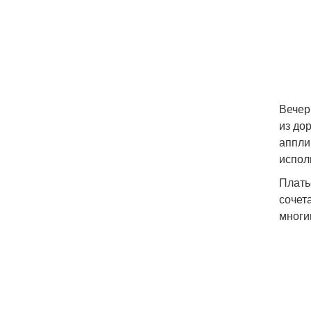
Вечер
из до
аппли
испол
Плать
сочет
многи