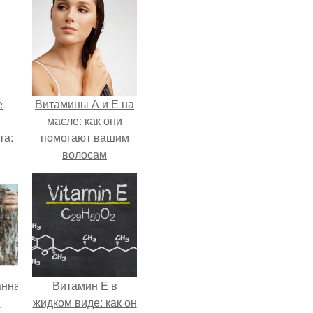
е
Витамины А и Е на
масле: как они
та:
помогают вашим
волосам
анная
Витамин Е в
я
жидком виде: как он