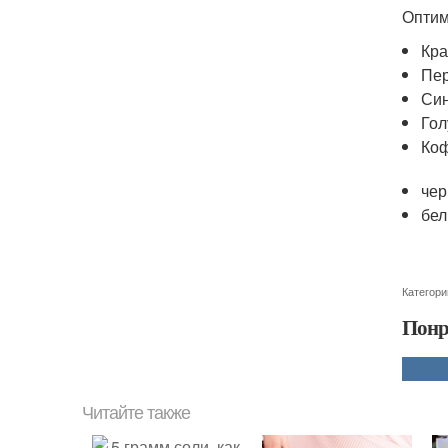
Оптим
Кра
Пер
Син
Гол
Коф
чер
бел
Категори
Понр
Читайте также