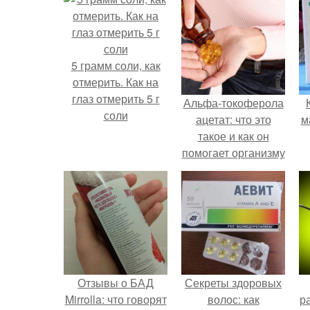
5 грамм соли, как
отмерить. Как на
глаз отмерить 5 г
Альфа-токоферола
соли
ацетат: что это
м
такое и как он
помогает организму
Отзывы о БАД
Секреты здоровых
Mirrolla: что говорят
волос: как
р