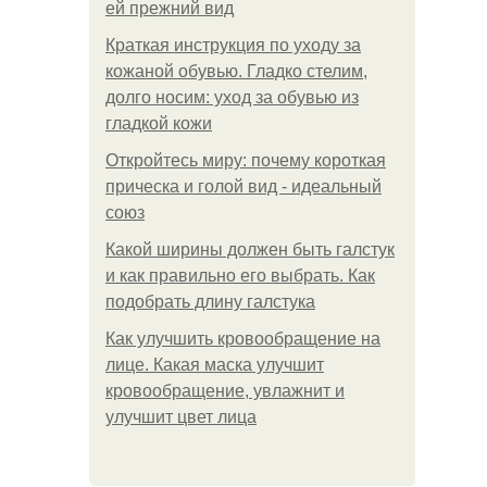
ей прежний вид
Краткая инструкция по уходу за
кожаной обувью. Гладко стелим,
долго носим: уход за обувью из
гладкой кожи
Откройтесь миру: почему короткая
прическа и голой вид - идеальный
союз
Какой ширины должен быть галстук
и как правильно его выбрать. Как
подобрать длину галстука
Как улучшить кровообращение на
лице. Какая маска улучшит
кровообращение, увлажнит и
улучшит цвет лица