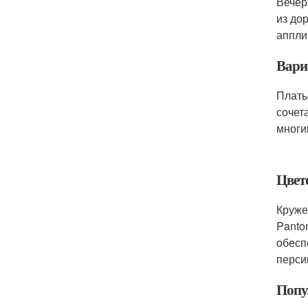
Вечер
из до
аппли
Вари
Плать
сочет
многи
Цвет
Круже
Panto
обесп
перси
Попу