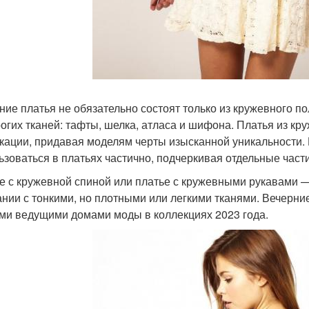
ние платья не обязательно состоят только из кружевного 
рогих тканей: тафты, шелка, атласа и шифона. Платья из к
кации, придавая моделям черты изысканной уникальности.
ьзоваться в платьях частично, подчеркивая отдельные част
е с кружевной спиной или платье с кружевными рукавами 
ании с тонкими, но плотными или легкими тканями. Вечерн
ми ведущими домами моды в коллекциях 2023 года.