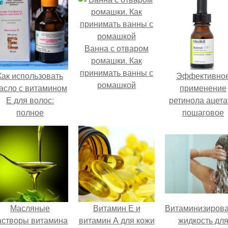
Ванна с отваром
ромашки. Как
принимать ванны с
Как использовать
Эффективно
ромашкой
асло с витамином
применение
Е для волос:
ретинола ацета
полное
пошаговое
руководство
руководство
Масляные
Витамин Е и
Витаминизиров
астворы витамина
витамин А для кожи
жидкость дл