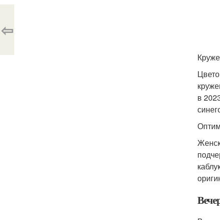
⇦
Круже
Цвето
круже
в 202
синег
Оптим
Женск
подче
каблу
ориги
Вече