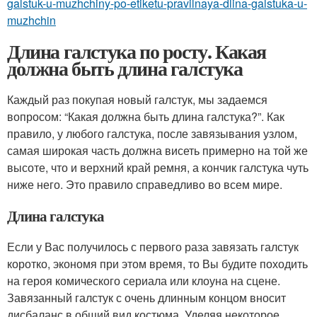
galstuk-u-muzhchiny-po-etiketu-pravilnaya-dlina-galstuka-u-
muzhchin
Длина галстука по росту. Какая
должна быть длина галстука
Каждый раз покупая новый галстук, мы задаемся
вопросом: “Какая должна быть длина галстука?”. Как
правило, у любого галстука, после завязывания узлом,
самая широкая часть должна висеть примерно на той же
высоте, что и верхний край ремня, а кончик галстука чуть
ниже него. Это правило справедливо во всем мире.
Длина галстука
Если у Вас получилось с первого раза завязать галстук
коротко, экономя при этом время, то Вы будите походить
на героя комического сериала или клоуна на сцене.
Завязанный галстук с очень длинным концом вносит
дисбаланс в общий вид костюма. Уделяя некоторое