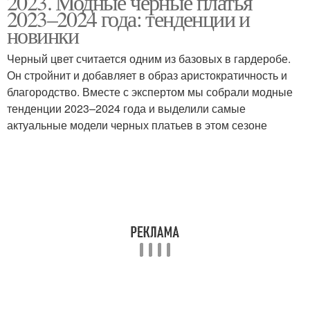
2023. Модные черные платья
2023–2024 года: тенденции и
новинки
Колготки к черному
Черный цвет считается одним из базовых в гардеробе.
Трикотажное платье
платью
Он стройнит и добавляет в образ аристократичность и
благородство. Вместе с экспертом мы собрали модные
тенденции 2023–2024 года и выделили самые
актуальные модели черных платьев в этом сезоне
Обувь к платью
Черная футболка
Платье на выбор
Черные ботинки