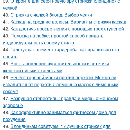
39.
Откройте для себя новую эру стрижки блондинок с
челкой
40.
Стрижка с челкой блонд. Выбор челки
41.
Каскад на средние волосы. Варианты стрижки каскад
42.
Как достичь просветления с помощью трех ступеней
43.
Полоска на лобке: простой способ придать
индивидуальность своему стилю
44.
Галстук как элемент гардероба: как правильно его
носить
45.
Восстановление чувствительности и эстетики
женской письки с волосами
46.
Рецепт горячей маски против перхоти. Можно ли
избавиться от перхоти с помощью масок с лимонным
соком?
47.
Разрушая стереотипы: правда и мифы о женском
здоровье
48.
Как эффективно заниматься фитнесом дома для
похудения
49.
Блондинкам советуем: 17 лучших стрижек для