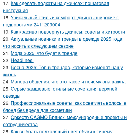
17.
Как сделать подкаты на джинсах: пошаговая
инструкция
18.
Уникальный стиль и комфорт: джинсы широкие с
подворотами 2411209004
19.
Как красиво подвернуть джинсы: советы и хитрости
20.
Актуальные новинки и тренды в одежде 2025 года:
что носить в следующем сезоне
21.
Мода 2025: что будет в тренде
22.
Headlines:
23.
Весна 2025: Топ-5 трендов, которые изменят нашу
жизнь
24.
Манера общения: что это такое и почему она важна
25.
Серые замшевые: стильные сочетания верхней
одежды
26.
Профессиональные советы: как осветлять волосы в
блонд без вреда для косметики
27.
Оркестр CAGMO Брянск: международные проекты и
сотрудничества
28.
Как выбрать подходящий цвет обуви к синему