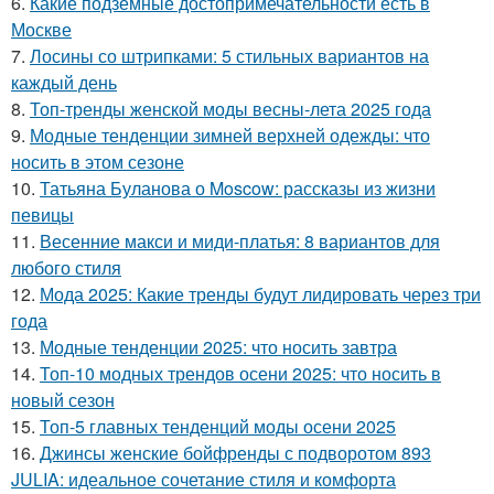
6.
Какие подземные достопримечательности есть в
Москве
7.
Лосины со штрипками: 5 стильных вариантов на
каждый день
8.
Топ-тренды женской моды весны-лета 2025 года
9.
Модные тенденции зимней верхней одежды: что
носить в этом сезоне
10.
Татьяна Буланова о Moscow: рассказы из жизни
певицы
11.
Весенние макси и миди-платья: 8 вариантов для
любого стиля
12.
Мода 2025: Какие тренды будут лидировать через три
года
13.
Модные тенденции 2025: что носить завтра
14.
Топ-10 модных трендов осени 2025: что носить в
новый сезон
15.
Топ-5 главных тенденций моды осени 2025
16.
Джинсы женские бойфренды с подворотом 893
JULIA: идеальное сочетание стиля и комфорта