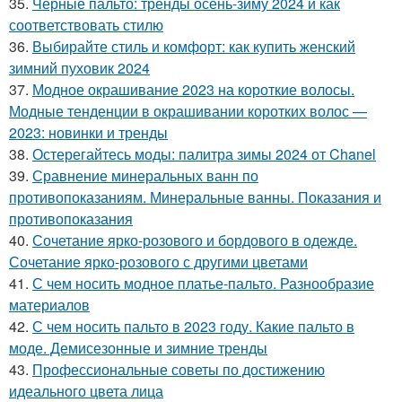
35.
Черные пальто: тренды осень-зиму 2024 и как
соответствовать стилю
36.
Выбирайте стиль и комфорт: как купить женский
зимний пуховик 2024
37.
Модное окрашивание 2023 на короткие волосы.
Модные тенденции в окрашивании коротких волос —
2023: новинки и тренды
38.
Остерегайтесь моды: палитра зимы 2024 от Chanel
39.
Сравнение минеральных ванн по
противопоказаниям. Минеральные ванны. Показания и
противопоказания
40.
Сочетание ярко-розового и бордового в одежде.
Сочетание ярко-розового с другими цветами
41.
С чем носить модное платье-пальто. Разнообразие
материалов
42.
С чем носить пальто в 2023 году. Какие пальто в
моде. Демисезонные и зимние тренды
43.
Профессиональные советы по достижению
идеального цвета лица