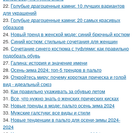
22.
Голубые драгоценные камни: 10 лучших вариантов
для украшений
23.
Голубые драгоценные камни: 20 самых красивых
образцов
24.
Новый тренд в женской моде: синий брючный костюм
25.
Синий костюм: стильные сочетания для женщин
26.
Сочетание синего костюма с туфлями: как правильно
подобрать обувь
27.
Галина: история и значение имени
28.
Осень-зима 2024: топ-5 трендов в пальто
29.
Откройтесь миру: почему короткая прическа и голой
вид - идеальный союз
30.
Как правильно ухаживать за обувью летом
31.
Все, что нужно знать о женских прических кисках
32.
Новые тренды в моде: пальто осень зима 2024
33.
Мужские галстуки: все виды и стили
34.
Новые тенденции в пальто для осени-зимы 2024-
2024