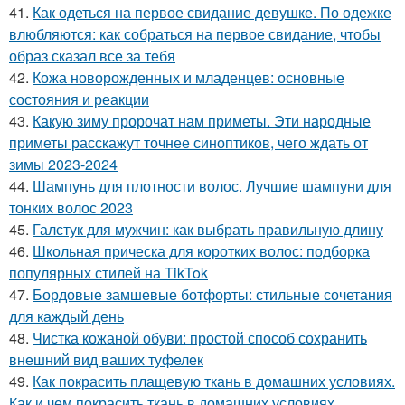
41.
Как одеться на первое свидание девушке. По одежке
влюбляются: как собраться на первое свидание, чтобы
образ сказал все за тебя
42.
Кожа новорожденных и младенцев: основные
состояния и реакции
43.
Какую зиму пророчат нам приметы. Эти народные
приметы расскажут точнее синоптиков, чего ждать от
зимы 2023-2024
44.
Шампунь для плотности волос. Лучшие шампуни для
тонких волос 2023
45.
Галстук для мужчин: как выбрать правильную длину
46.
Школьная прическа для коротких волос: подборка
популярных стилей на TikTok
47.
Бордовые замшевые ботфорты: стильные сочетания
для каждый день
48.
Чистка кожаной обуви: простой способ сохранить
внешний вид ваших туфелек
49.
Как покрасить плащевую ткань в домашних условиях.
Как и чем покрасить ткань в домашних условиях