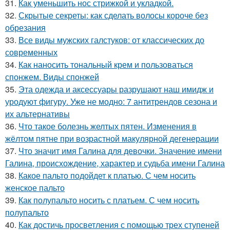
31.
Как уменьшить нос стрижкой и укладкой.
32.
Скрытые секреты: как сделать волосы короче без
обрезания
33.
Все виды мужских галстуков: от классических до
современных
34.
Как наносить тональный крем и пользоваться
спонжем. Виды спонжей
35.
Эта одежда и аксессуары разрушают наш имидж и
уродуют фигуру. Уже не модно: 7 антитрендов сезона и
их альтернативы
36.
Что такое болезнь желтых пятен. Изменения в
жёлтом пятне при возрастной макулярной дегенерации
37.
Что значит имя Галина для девочки. Значение имени
Галина, происхождение, характер и судьба имени Галина
38.
Какое пальто подойдет к платью. С чем носить
женское пальто
39.
Как полупальто носить с платьем. С чем носить
полупальто
40.
Как достичь просветления с помощью трех ступеней