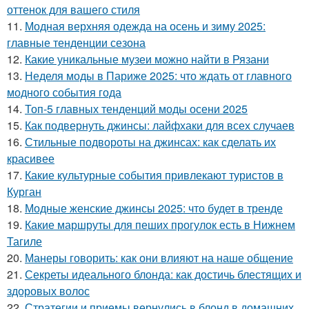
оттенок для вашего стиля
11.
Модная верхняя одежда на осень и зиму 2025:
главные тенденции сезона
12.
Какие уникальные музеи можно найти в Рязани
13.
Неделя моды в Париже 2025: что ждать от главного
модного события года
14.
Топ-5 главных тенденций моды осени 2025
15.
Как подвернуть джинсы: лайфхаки для всех случаев
16.
Стильные подвороты на джинсах: как сделать их
красивее
17.
Какие культурные события привлекают туристов в
Курган
18.
Модные женские джинсы 2025: что будет в тренде
19.
Какие маршруты для пеших прогулок есть в Нижнем
Тагиле
20.
Манеры говорить: как они влияют на наше общение
21.
Секреты идеального блонда: как достичь блестящих и
здоровых волос
22.
Стратегии и приемы вернулись в блонд в домашних