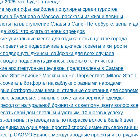
а 2025: что будет в тренде
ие музеи Уфы наиболее популярны среди туристов
тьяна Буланова о Moscow: рассказы из жизни певицы
леты на выступление Славы в Санкт-Петербурге: цены и д
да 2025: что ждать от новых трендов
кие уникальные места для отдыха есть в центре города
к правильно подворачивать джинсы: советы и хитрости
к подвернуть джинсы: лайфхаки для всех случаев
к модно подвернуть джинсы: советы от стилистов
кие архитектурные шедевры представлены в Самаре
lana Star: Влияние Москвы на Её Творчество" (Milana Star: Th
к сочетать ботфорты на каблуке с разными нарядами
рые ботфорты замшевые: стильные сочетания для совреме
рые замшевые: стильные сочетания верхней одежды
реход от натуральной брюнетки к светлому цвету волос: все
елать свой дом светлым и уютным: 10 шагов к успеху
з желтизны: путеводитель по покраске волос в белый цвет
ондинка за один день: простой способ изменить свою внеш
кестр CAGMO Брянск: международные проекты и сотрудни