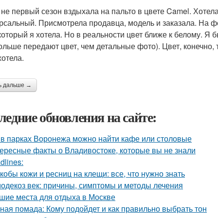
 не первый сезон вздыхала на пальто в цвете Camel. Хотела 
рсальный. Присмотрела продавца, модель и заказала. На ф
 который я хотела. Но в реальности цвет ближе к белому. Я
ольше передают цвет, чем детальные фото). Цвет, конечно, 
хотела.
ь дальше →
ледние обновления на сайте:
 в парках Воронежа можно найти кафе или столовые
ересные факты о Владивостоке, которые вы не знали
dlines:
кобы кожи и ресниц на клещи: все, что нужно знать
одекоз век: причины, симптомы и методы лечения
шие места для отдыха в Москве
ная помада: Кому подойдет и как правильно выбрать тон