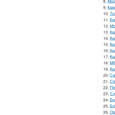
8.
Мод
9.
Как
10.
Та
11.
Би
12.
Мо
13.
Ка
14.
Ка
15.
Ка
16.
Ка
17.
Ка
18.
Mi
19.
Ка
20.
Се
21.
Се
22.
Пе
23.
Сд
24.
Бе
25.
Бл
26.
Ор