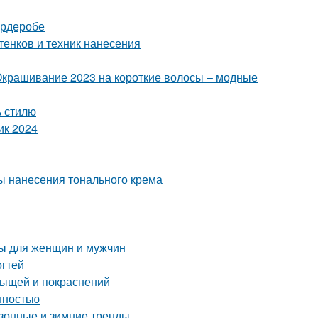
ардеробе
тенков и техник нанесения
Окрашивание 2023 на короткие волосы – модные
ь стилю
ик 2024
ы нанесения тонального крема
ты для женщин и мужчин
огтей
рыщей и покраснений
нностью
сезонные и зимние тренды