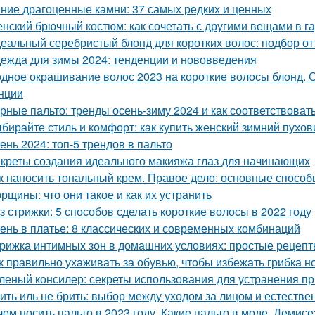
ние драгоценные камни: 37 самых редких и ценных
нский брючный костюм: как сочетать с другими вещами в г
еальный серебристый блонд для коротких волос: подбор от
ежда для зимы 2024: тенденции и нововведения
дное окрашивание волос 2023 на короткие волосы блонд. 
нции
рные пальто: тренды осень-зиму 2024 и как соответствоват
бирайте стиль и комфорт: как купить женский зимний пухов
ень 2024: топ-5 трендов в пальто
креты создания идеального макияжа глаз для начинающих
к наносить тональный крем. Правое дело: основные способ
рщины: что они такое и как их устранить
з стрижки: 5 способов сделать короткие волосы в 2022 году
ень в платье: 8 классических и современных комбинаций
рижка интимных зон в домашних условиях: простые рецеп
к правильно ухаживать за обувью, чтобы избежать грибка н
леный консилер: секреты использования для устранения п
ить иль не брить: выбор между уходом за лицом и естестве
чем носить пальто в 2023 году. Какие пальто в моде. Деми