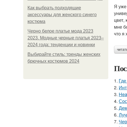
Я уже
Как выбрать подходящие
униве
аксессуары для женского синего
цвет,
костюма
мне б
Черно белое платье мода 2023
что я 
2023. Модные черные платья 2023–
2024 года: тенденции и новинки
читат
Выбирайте стиль: тренды женских
брючных костюмов 2024
Пос
1.
Где
2.
Инт
3.
Hea
4.
Сос
5.
Дем
6.
Луч
7.
Чер