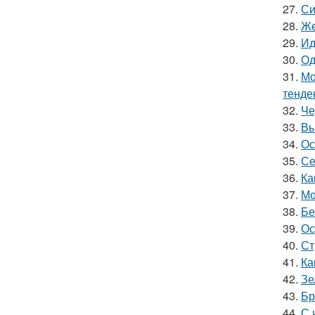
27.
Си
28.
Же
29.
Ид
30.
Од
31.
Мо
тенде
32.
Че
33.
Вы
34.
Ос
35.
Се
36.
Ка
37.
Мо
38.
Бе
39.
Ос
40.
Ст
41.
Ка
42.
Зе
43.
Бр
44.
С 