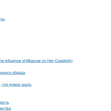
аты
e Influence of Moscow on Her Creativity)
нного образа
, что нужно знать
ность
чества