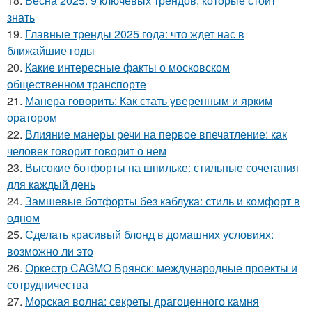
18.
Весна 2025: 9 ключевых трендов, которые стоит
знать
19.
Главные тренды 2025 года: что ждет нас в
ближайшие годы
20.
Какие интересные факты о московском
общественном транспорте
21.
Манера говорить: Как стать уверенным и ярким
оратором
22.
Влияние манеры речи на первое впечатление: как
человек говорит говорит о нем
23.
Высокие ботфорты на шпильке: стильные сочетания
для каждый день
24.
Замшевые ботфорты без каблука: стиль и комфорт в
одном
25.
Сделать красивый блонд в домашних условиях:
возможно ли это
26.
Оркестр CAGMO Брянск: международные проекты и
сотрудничества
27.
Морская волна: секреты драгоценного камня