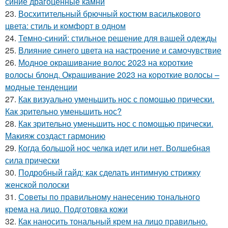
синие драгоценные камни
23.
Восхитительный брючный костюм василькового
цвета: стиль и комфорт в одном
24.
Темно-синий: стильное решение для вашей одежды
25.
Влияние синего цвета на настроение и самочувствие
26.
Модное окрашивание волос 2023 на короткие
волосы блонд. Окрашивание 2023 на короткие волосы –
модные тенденции
27.
Как визуально уменьшить нос с помощью прически.
Как зрительно уменьшить нос?
28.
Как зрительно уменьшить нос с помощью прически.
Макияж создаст гармонию
29.
Когда большой нос челка идет или нет. Волшебная
сила прически
30.
Подробный гайд: как сделать интимную стрижку
женской полоски
31.
Советы по правильному нанесению тонального
крема на лицо. Подготовка кожи
32.
Как наносить тональный крем на лицо правильно.