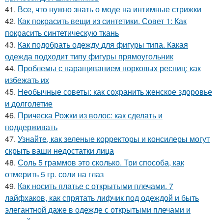
41.
Все, что нужно знать о моде на интимные стрижки
42.
Как покрасить вещи из синтетики. Совет 1: Как
покрасить синтетическую ткань
43.
Как подобрать одежду для фигуры типа. Какая
одежда подходит типу фигуры прямоугольник
44.
Проблемы с наращиванием норковых ресниц: как
избежать их
45.
Необычные советы: как сохранить женское здоровье
и долголетие
46.
Прическа Рожки из волос: как сделать и
поддерживать
47.
Узнайте, как зеленые корректоры и консилеры могут
скрыть ваши недостатки лица
48.
Соль 5 граммов это сколько. Три способа, как
отмерить 5 гр. соли на глаз
49.
Как носить платье с открытыми плечами. 7
лайфхаков, как спрятать лифчик под одеждой и быть
элегантной даже в одежде с открытыми плечами и