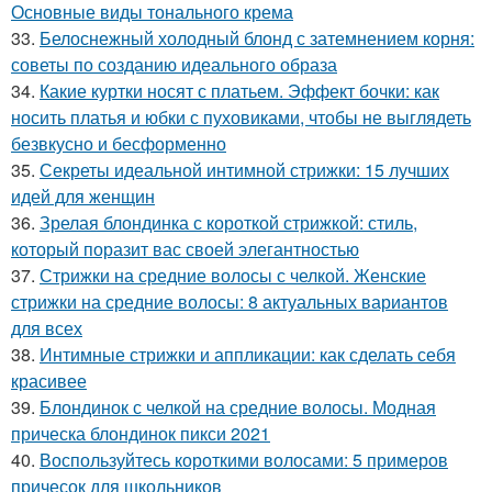
Основные виды тонального крема
33.
Белоснежный холодный блонд с затемнением корня:
советы по созданию идеального образа
34.
Какие куртки носят с платьем. Эффект бочки: как
носить платья и юбки с пуховиками, чтобы не выглядеть
безвкусно и бесформенно
35.
Секреты идеальной интимной стрижки: 15 лучших
идей для женщин
36.
Зрелая блондинка с короткой стрижкой: стиль,
который поразит вас своей элегантностью
37.
Стрижки на средние волосы с челкой. Женские
стрижки на средние волосы: 8 актуальных вариантов
для всех
38.
Интимные стрижки и аппликации: как сделать себя
красивее
39.
Блондинок с челкой на средние волосы. Модная
прическа блондинок пикси 2021
40.
Воспользуйтесь короткими волосами: 5 примеров
причесок для школьников