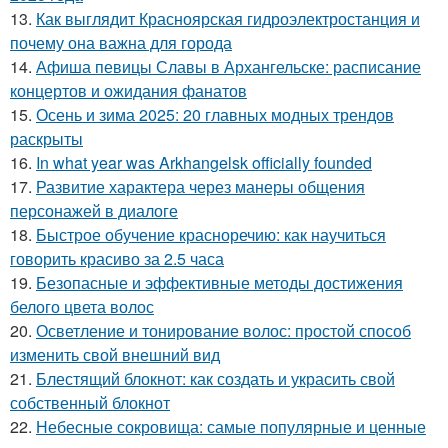
13.
Как выглядит Красноярская гидроэлектростанция и
почему она важна для города
14.
Афиша певицы Славы в Архангельске: расписание
концертов и ожидания фанатов
15.
Осень и зима 2025: 20 главных модных трендов
раскрыты
16.
In what year was Arkhangelsk officially founded
17.
Развитие характера через манеры общения
персонажей в диалоге
18.
Быстрое обучение красноречию: как научиться
говорить красиво за 2.5 часа
19.
Безопасные и эффективные методы достижения
белого цвета волос
20.
Осветление и тонирование волос: простой способ
изменить свой внешний вид
21.
Блестящий блокнот: как создать и украсить свой
собственный блокнот
22.
Небесные сокровища: самые популярные и ценные