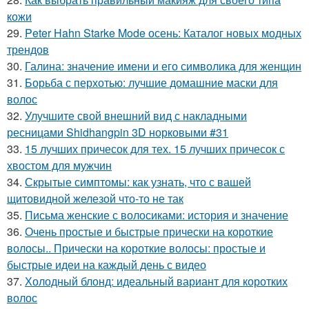
кожи
29.
Peter Hahn Starke Mode осень: Каталог новых модных
трендов
30.
Галина: значение имени и его символика для женщин
31.
Борьба с перхотью: лучшие домашние маски для
волос
32.
Улучшите свой внешний вид с накладными
ресницами Shidhangpin 3D норковыми #31
33.
15 лучших причесок для тех. 15 лучших причесок с
хвостом для мужчин
34.
Скрытые симптомы: как узнать, что с вашей
щитовидной железой что-то не так
35.
Письма женские с волосиками: история и значение
36.
Очень простые и быстрые прически на короткие
волосы.. Прически на короткие волосы: простые и
быстрые идеи на каждый день с видео
37.
Холодный блонд: идеальный вариант для коротких
волос