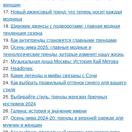
женщин
17.
Новый джинсовый тренд: что теперь носит каждая
модница
18.
Широкие джинсы с подворотами: главная модная
тенденция сезона
19.
Как антитренды становятся главными трендами
20.
Осень-зима 2025: главные модные и
технологические тренды, которые изменят нашу жизнь
21.
Музыкальная душа Москвы: История Кай Метова
22.
Headlines:
23.
Какие легенды и мифы связаны с Сочи
24.
Как выбрать правильный оттенок синего для вашего
стиля
25.
Выбирайте стиль: тренды женских брючных
костюмов 2024
26.
Галина: история и значение имени
27.
Осень-зима 2024-20: тренды в верхней одежде для
мужчин и женщин
28.
Как выбрать правильный макияж для своего типа