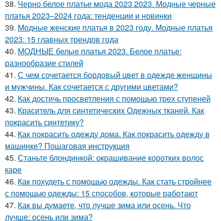
38.
Черно белое платье мода 2023 2023. Модные черные
платья 2023–2024 года: тенденции и новинки
39.
Модные женские платья в 2023 году. Модные платья
2023: 15 главных трендов года
40.
МОДНЫЕ белые платья 2023. Белое платье:
разнообразие стилей
41.
С чем сочетается бордовый цвет в одежде женщины
и мужчины. Как сочетается с другими цветами?
42.
Как достичь просветления с помощью трех ступеней
43.
Краситель для синтетических Одежных тканей. Как
покрасить синтетику?
44.
Как покрасить одежду дома. Как покрасить одежду в
машинке? Пошаговая инструкция
45.
Станьте блондинкой: окрашивание коротких волос
каре
46.
Как похудеть с помощью одежды. Как стать стройнее
с помощью одежды: 15 способов, которые работают
47.
Как вы думаете, что лучше зима или осень. Что
лучше: осень или зима?