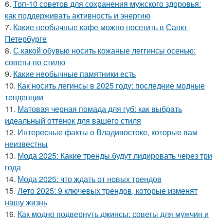
6.
Топ-10 советов для сохранения мужского здоровья:
как поддерживать активность и энергию
7.
Какие необычные кафе можно посетить в Санкт-
Петербурге
8.
С какой обувью носить кожаные леггинсы осенью:
советы по стилю
9.
Какие необычные памятники есть
10.
Как носить легинсы в 2025 году: последние модные
тенденции
11.
Матовая черная помада для губ: как выбрать
идеальный оттенок для вашего стиля
12.
Интересные факты о Владивостоке, которые вам
неизвестны
13.
Мода 2025: Какие тренды будут лидировать через три
года
14.
Мода 2025: что ждать от новых трендов
15.
Лето 2025: 9 ключевых трендов, которые изменят
нашу жизнь
16.
Как модно подвернуть джинсы: советы для мужчин и