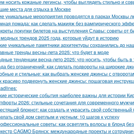
ем носить кожаные легинсы, чтобы выглядеть стильно и со
шие места для отдыха в Москве
ие уникальные мероприятия проводятся в парках Москвы л
мная помада: как сделать макияж без вампирического эфф
креты покупки билетов на выступления Славы: советы от б
 модных трендов 2025 года, которые уйдут в историю
кие уникальные памятники архитектуры сохранились до на
авные тренды весны-лета 2025: что будет в моде
дные тенденции весна-лето 2025: что носить, чтобы быть в
да без ограничений: как сделать подвороты на широкие дж
обные и стильные: как выбрать женские джинсы с отворота
к красиво подвернуть женские джинсы: пошаговая инструк
adlines:
кие исторические события наиболее важны для истории Ки
тфорты 2026: стильные сочетания для современного мужч
естящий блокнот: как создать и украсить свой собственный 
елать свой дом светлым и уютным: 10 шагов к успеху
офессиональные советы: как осветлять волосы в блонд без
кестр CAGMO Брянск: международные проекты и сотрудни