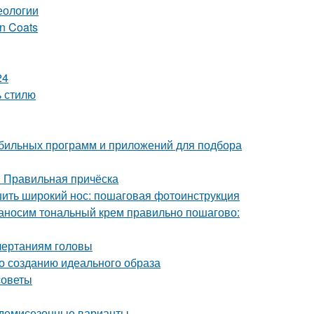
еологии
in Coats
24
ь стилю
мобильных программ и приложений для подбора
. Правильная причёска
шить широкий нос: пошаговая фотоинструкция
Наносим тональный крем правильно пошагово:
очертаниям головы
о созданию идеального образа
советы
и демисезонные варианты