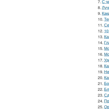
7.
С ч
8.
Луч
9.
Как
10.
Те
11.
Се
12.
10
13.
Ка
14.
Гл
15.
Мо
16.
Мо
17.
Уд
18.
Ка
19.
He
20.
Ка
21.
Бо
22.
Бл
23.
Сд
24.
Пр
25.
Ор