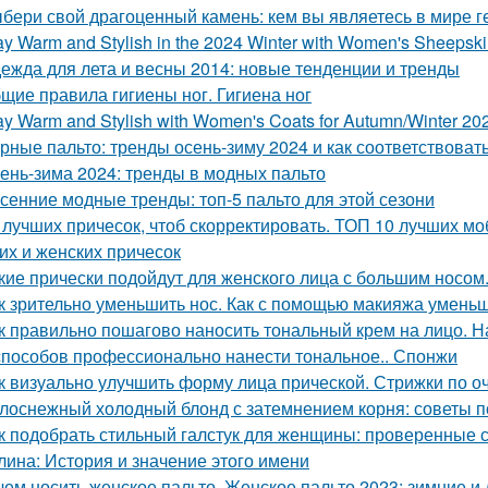
бери свой драгоценный камень: кем вы являетесь в мире г
ay Warm and Stylish in the 2024 Winter with Women's Sheepsk
ежда для лета и весны 2014: новые тенденции и тренды
щие правила гигиены ног. Гигиена ног
ay Warm and Stylish with Women's Coats for Autumn/Winter 20
рные пальто: тренды осень-зиму 2024 и как соответствоват
ень-зима 2024: тренды в модных пальто
сенние модные тренды: топ-5 пальто для этой сезони
 лучших причесок, чтоб скорректировать. ТОП 10 лучших 
их и женских причесок
кие прически подойдут для женского лица с большим носом
к зрительно уменьшить нос. Как с помощью макияжа умень
к правильно пошагово наносить тональный крем на лицо. 
способов профессионально нанести тональное.. Спонжи
к визуально улучшить форму лица прической. Стрижки по 
лоснежный холодный блонд с затемнением корня: советы п
к подобрать стильный галстук для женщины: проверенные 
лина: История и значение этого имени
чем носить женское пальто. Женское пальто 2023: зимние 