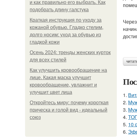
и как правильно его выбрать. Как
помещ
подобрать длину галстука
Краткая инструкция по уходу за
Через
кожаной обувью. Гладко стелим,
начин
долго носим: уход за обувью из
дости
гладкой кожи
Осень 2024: тренды женских курток
для всех стилей
читат
Как улучшить кровообращение на
лице. Какая маска улучшит
Пос
кровообращение, увлажнит и
улучшит цвет лица
1.
Вит
2.
Муж
Откройтесь миру: почему короткая
3.
Муж
прическа и голой вид - идеальный
4.
ТОП
союз
5.
10 
6.
Эфф