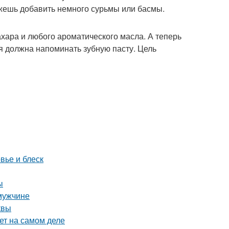
ожешь добавить немного сурьмы или басмы.
ахара и любого ароматического масла. А теперь
я должна напоминать зубную пасту. Цель
вье и блеск
ы
 мужчине
квы
ет на самом деле