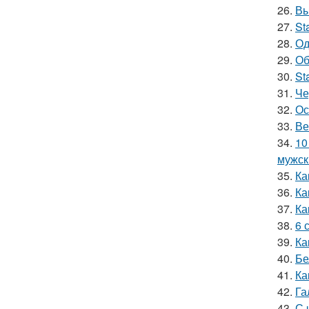
26.
Вы
27.
St
28.
Од
29.
Об
30.
St
31.
Че
32.
Ос
33.
Ве
34.
10
мужск
35.
Ка
36.
Ка
37.
Ка
38.
6 
39.
Ка
40.
Бе
41.
Ка
42.
Га
43.
С 