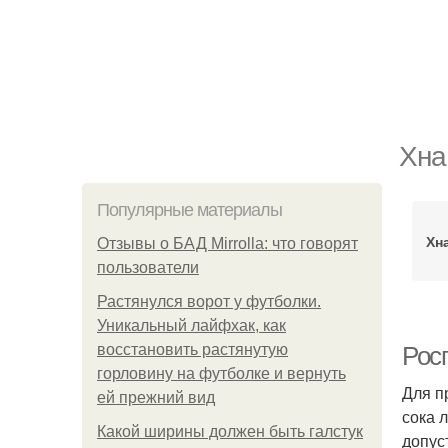
Хна
Популярные материалы
Хн
Отзывы о БАД Mirrolla: что говорят
пользователи
Растянулся ворот у футболки.
Уникальный лайфхак, как
восстановить растянутую
Росп
горловину на футболке и вернуть
Для п
ей прежний вид
сока 
Какой ширины должен быть галстук
допус