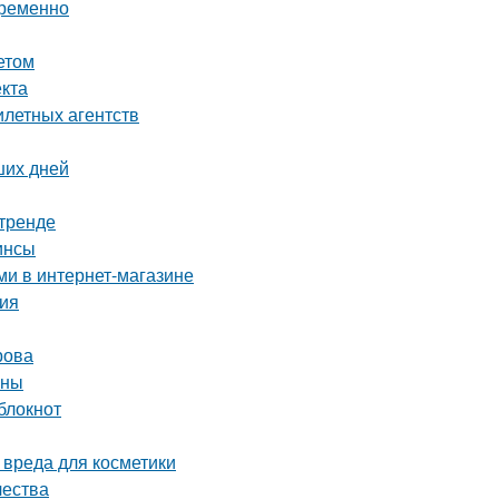
временно
етом
екта
илетных агентств
ших дней
 тренде
инсы
ми в интернет-магазине
ция
рова
ины
блокнот
 вреда для косметики
чества