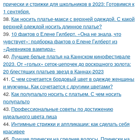
прически и стрижки для школьников в 2023: Готовимся к
1 сентября.
38.
Как носить платье-макси с верхней одеждой. С какой
верхней одеждой носить длинное платье?
39.
10 фактов о Елене Гилберт. «Она не знала, что
чувствует»: подборка фактов о Елене Гилберт из
«Дневников вампира»
40.
Лучшие белые платья на Каннском кинофестивале
2023. От «голых» сеток-цепочек до роскошного золота:
20 блестящих платьев звезд в Каннах-2023
41.
С чем сочетается бордовый цвет в одежде женщины
и мужчины. Как сочетается с другими цветами?
42.
Как полупальто носить с платьем. С чем носить
полупальто
43.
Профессиональные советы по достижению
идеального цвета лица
44.
Интимные стрижки и аппликации: как сделать себя
красивее
45.
Лучшие прически на средние волосы. Прически на