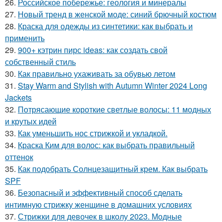
26.
Российское побережье: геология и минералы
27.
Новый тренд в женской моде: синий брючный костюм
28.
Краска для одежды из синтетики: как выбрать и
применить
29.
900+ кэтрин пирс ideas: как создать свой
собственный стиль
30.
Как правильно ухаживать за обувью летом
31.
Stay Warm and Stylish with Autumn Winter 2024 Long
Jackets
32.
Потрясающие короткие светлые волосы: 11 модных
и крутых идей
33.
Как уменьшить нос стрижкой и укладкой.
34.
Краска Ким для волос: как выбрать правильный
оттенок
35.
Как подобрать Солнцезащитный крем. Как выбрать
SPF
36.
Безопасный и эффективный способ сделать
интимную стрижку женщине в домашних условиях
37.
Стрижки для девочек в школу 2023. Модные