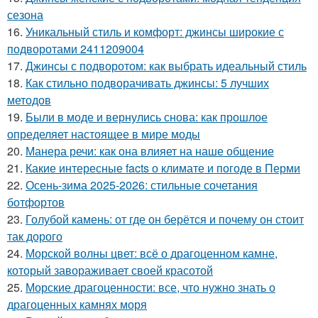
сезона
16.
Уникальный стиль и комфорт: джинсы широкие с
подворотами 2411209004
17.
Джинсы с подворотом: как выбрать идеальный стиль
18.
Как стильно подворачивать джинсы: 5 лучших
методов
19.
Были в моде и вернулись снова: как прошлое
определяет настоящее в мире моды
20.
Манера речи: как она влияет на наше общение
21.
Какие интересные facts о климате и погоде в Перми
22.
Осень-зима 2025-2026: стильные сочетания
ботфортов
23.
Голубой камень: от где он берётся и почему он стоит
так дорого
24.
Морской волны цвет: всё о драгоценном камне,
который завораживает своей красотой
25.
Морские драгоценности: все, что нужно знать о
драгоценных камнях моря