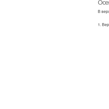
Осе
В вер
1. Ве