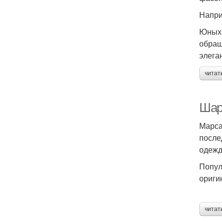
Напри
Юных 
обращ
элега
читат
Шар
Марса
после
одежд
Попул
ориги
читат