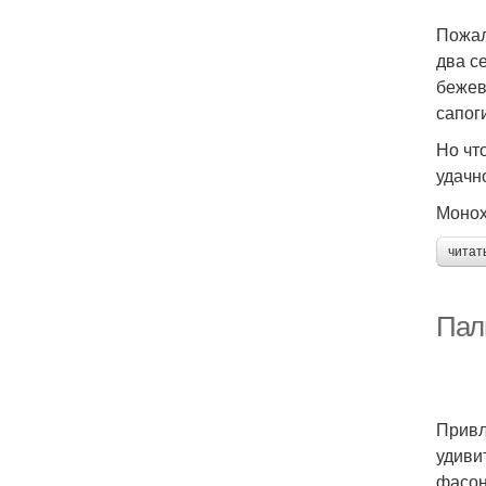
Пожал
два с
бежев
сапог
Но чт
удачн
Монох
читат
Пал
Привл
удиви
фасон