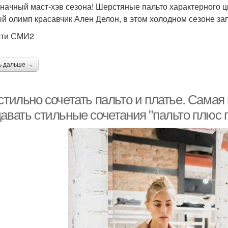
начный маст-хэв сезона! Шерстяные пальто характерного цв
й олимп красавчик Ален Делон, в этом холодном сезоне за
сти СМИ2
ь дальше →
стильно сочетать пальто и платье. Самая 
давать стильные сочетания "пальто плюс 