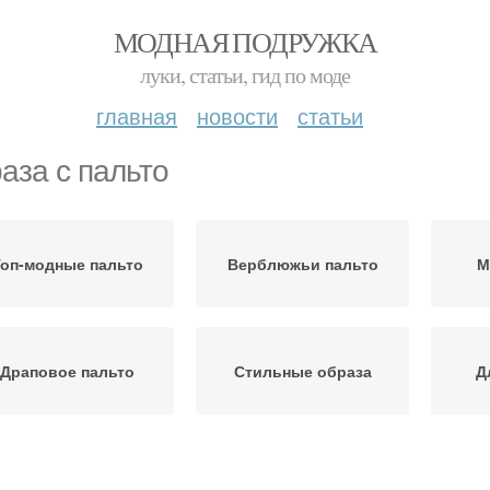
МОДНАЯ ПОДРУЖКА
луки, статьи, гид по моде
главная
новости
статьи
аза с пальто
Топ-модные пальто
Верблюжьи пальто
М
Драповое пальто
Стильные образа
Д
Пальто в моде
Шарф к пальто