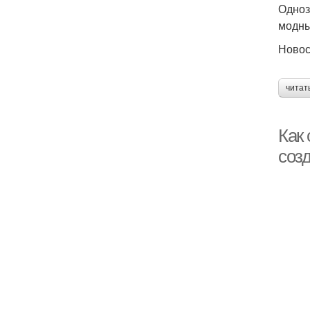
Одноз
модны
Ново
читат
Как 
соз