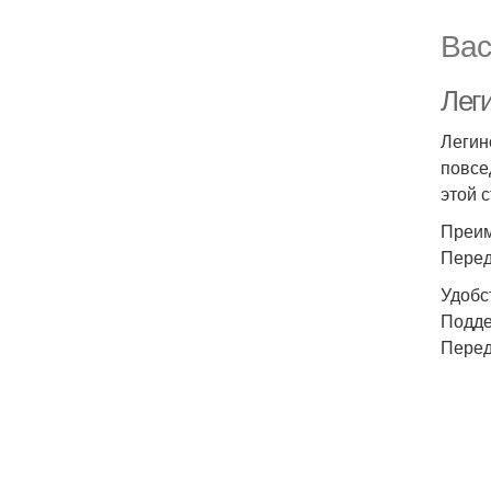
Вас
Лег
Легин
повсе
этой 
Преим
Перед
Удобс
Подде
Перед