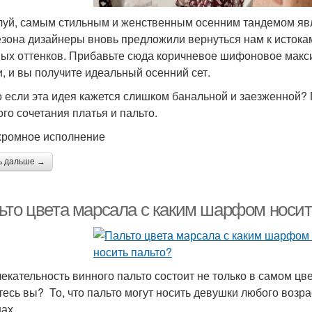
уй, самым стильным и женственным осенним тандемом явля
езона дизайнеры вновь предложили вернуться нам к истокам
ых оттенков. Прибавьте сюда коричневое шифоновое макси
и, и вы получите идеальный осенний сет.
о если эта идея кажется слишком банальной и заезженной?
ого сочетания платья и пальто.
ромное исполнение
ь дальше →
ьто цвета марсала с каким шарфом носить
екательность винного пальто состоит не только в самом цвете
тесь вы? То, что пальто могут носить девушки любого возрас
ах.