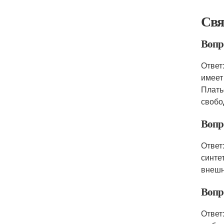
Свя
Вопро
Ответ
имеет
Плать
свобо
Вопр
Ответ
синте
внешн
Вопр
Ответ