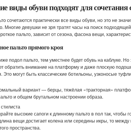
ие виды обуви подходят для сочетания 
ьто сочетаются практически все виды обуви, но это не знач
о. Многие девушки не зря тратят часы на поиск подходящей
ороткое пальто, зависит от сезона, фасона вещи, характерис
ное пальто прямого кроя
же подол пальто, тем уместнее будет обувь на каблуке. Но э
ет обратить внимание на платформу и даже плоскую подошв
я. Это могут быть классические ботильоны, узконосые туфли,
мальный вариант — берцы, тяжёлая «тракторная» платфор
пальто и общем брутальном настроении образа.
 стилиста
райте высокие сапоги к длинному пальто в пол так, чтобы 
длина вещи достигает колена или середины икры, то между
того пространства.