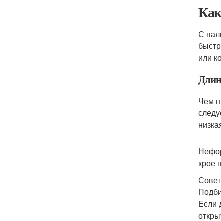
Как
С пал
быстр
или к
Длин
Чем ни
следу
низка
Нефор
крое 
Совет
Подби
Если 
откры