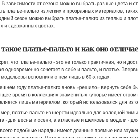
: В зависимости от сезона можно выбрать разные цвета и с
ть платье-пальто из легких и прозрачных материалов, таких 
одный сезон можно выбрать платье-пальто из теплых и плотн
х и сдержанных цветах.
 такое платье-пальто и как оно отлича
крет, что платье-пальто - это не только практичная, но и д
ая одновременно сочетает в себе и пальто, и платье. Вперв
 модельеры вспомнили о нем лишь в 60-х годах.
ешнем году платье-пальто вновь «решило» вернуть себе бы
ящее время в коллекциях знаменитых кутюрье имеет огром
еляется лишь материалом, который использовался для изго
мер, платье-пальто из шерсти идеально для холодной зимы,
та - для весны и осени, а атласные и шелковые модели - для
всего подобные наряды имеют длинные прямые или заужен
рорезные карманы. Что касается застежки, то на подиумах м