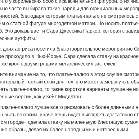
 что у королевских особ с исключительной фигурой. В их чи
ьно часто выбирала такие наряды для официальных меропр
нностей, благодаря которым платье-пальто не смотрелось с
им о статной фигуре многодетной матери. Но носить плать
б. Это доказывает и Сара Джессика Паркер, которая с зав
есные аутфиты.
на днях актриса посетила благотворительное мероприятие G
ое проходило в Нью-Йорке. Сара сделала ставку на красное 
о же кроя с двумя рядами металлических застежек.
ите внимание на то, что платье-пальто в этом случае смот
нительный теплый слой для тех, кто может замерзнуть в об
ать платье-пальто, то такие короткие варианты лучше не н
енные версии, как у Кейт Миддлтон.
 платье-пальто лучше всего рифмовать с более длинными на
н быть похожим, иначе вещь будет выглядеть достаточно ст
ом городе» сделала ставку на маленькую блестящую сумоч
ние образы, делая их более нарядными и интересными.