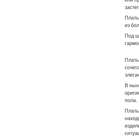
засте
Плать
из бо
Под ш
гармо
Плать
сочет
элега
В нын
ориги
пола.
Плать
наход
издел
ситуа