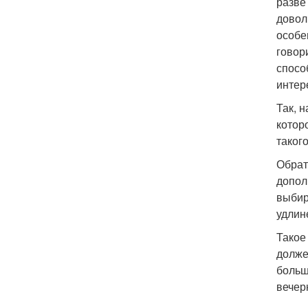
разве
довол
особе
говор
спосо
интер
Так, 
котор
таког
Обрат
допол
выбир
удлин
Такое
долже
больш
вечер