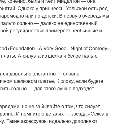
сле, конечно, была и Кейт Миддлтон — она
иятий. Однако у принцессы Уэльской есть ряд
таромодно или по-детски. В первую очередь мы
е-пальто сольно — далеко не единственный
идной регулярностью примеряет необычные и
ood+Foundation «A Very Good+ Night of Comedy»,
платье А-силуэта из шелка и белое пальто
рится довольно элегантно — словно
ычном шелковом платье. К слову, если будете
осить сольно — для этого лучше подходят
рядами, но не забывайте о том, что силуэт
ранно. И помните о деталях — звезда «Секса в
ку. Такие аксессуары идеально дополняют