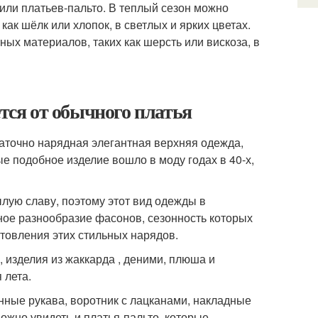
тили платьев-пальто. В теплый сезон можно
как шёлк или хлопок, в светлых и ярких цветах.
ых материалов, таких как шерсть или вискоза, в
ется от обычного платья
остаточно нарядная элегантная верхняя одежда,
ые подобное изделие вошло в моду годах в 40-х,
лую славу, поэтому этот вид одежды в
ное разнообразие фасонов, сезонность которых
товления этих стильных нарядов.
 изделия из жаккарда , деними, плюша и
 лета.
ные рукава, воротник с лацканами, накладные
ожно увидеть и платья-пальто, которые