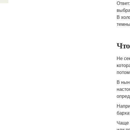
Ответ
выбра
В хол
темны
Что
Не се
котор
потом
В нын
насто
опред
Напри
барха
Чаще 
или п