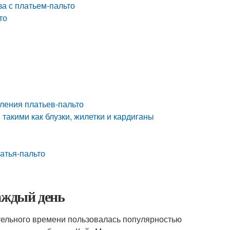
а с платьем-пальто
то
вления платьев-пальто
 такими как блузки, жилетки и кардиганы
атья-пальто
аждый день
тельного времени пользовалась популярностью