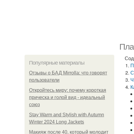
Пла
Сод
Популярные материалы
П
С
Отзывы о БАД Mirrolla: что говорят
Ч
пользователи
К
Откройтесь миру: почему короткая
прическа и голой вид - идеальный
союз
Stay Warm and Stylish with Autumn
Winter 2024 Long Jackets
Макияж после 40, который молодит