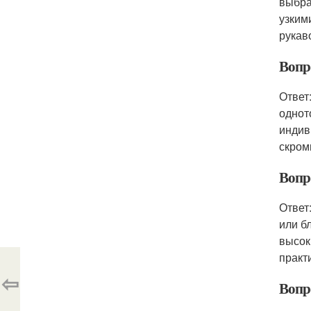
выбра
узким
рукав
Вопр
Ответ
однот
индив
скром
Вопр
Ответ
или б
высок
практ
⇦
Вопро