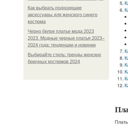
К
Как выбрать подходящие
К
аксессуары для женского синего
костюма
Черно белое платье мода 2023
2023. Модные черные платья 2023–
2024 года: тенденции и новинки
К
Выбирайте стиль: тренды женских
К
брючных костюмов 2024
К
К
К
К
Пла
Плать