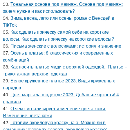
33.
Тональная основа под макияж. Основа под макияж:
зачем нужна и как использовать?
34.
Зима, весна, лето или осень: роман с Венсдей в
TikTok
35.
Как сделать прическу самой себе на короткие
волосы. Как сделать прическу на короткие волосы?
36.
Письма женские с волосиками: история и значение
37.
Осень в платье: 8 классических и современных
комбинаций
38.
Как носить платье миди с верхней одеждой.. Платье +
трикотажная верхняя одежда
39.
Белое кружевное платье 2023. Виды кружевных
нарядов
40.
Цвет марсала в одежде 2023. Добавьте яркости! 4
правила
41.
О чем сигнализирует изменение цвета кожи.
Изменение цвета кожи
42.
Готовим акриловую краску на а. Можно ли в
домашних условиях сделать акриловую краску?