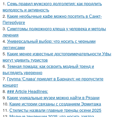
1.
Семь правил мужского долголетия: как продлить
молодость и активность
2.
Какие необычные кафе можно посетить в Санкт-
Петербурге
3.
Симптомы подкожного клеща у человека и методы
лечения
4.
Универсальный выбор: что носить с черными
леггинсами
5.
Какие менее известные достопримечательности Уфы
могут удивить туристов
6.
Темная помада: как освоить модный тренд и
выглядеть уверенно
7.
Группа 'Слава' приедет в Барнаул: не пропустите
концерт
8.
### Article Headlines:
9.
Какие уникальные музеи можно найти в Рязани
10.
Какие истории связаны с созданием Эрмитажа
11.
Стилисты назвали главные тренды осени 2025
12.
Модные тенденции 2025: что носить завтра