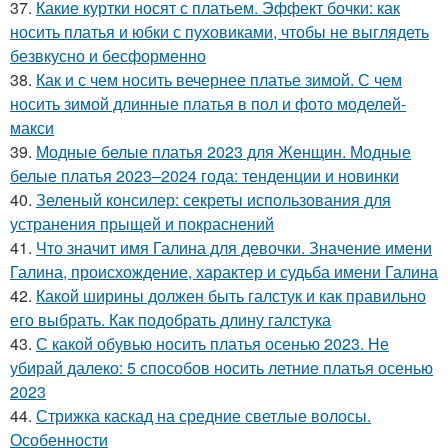
37.
Какие куртки носят с платьем. Эффект бочки: как
носить платья и юбки с пуховиками, чтобы не выглядеть
безвкусно и бесформенно
38.
Как и с чем носить вечернее платье зимой. С чем
носить зимой длинные платья в пол и фото моделей-
макси
39.
Модные белые платья 2023 для Женщин. Модные
белые платья 2023–2024 года: тенденции и новинки
40.
Зеленый консилер: секреты использования для
устранения прыщей и покраснений
41.
Что значит имя Галина для девочки. Значение имени
Галина, происхождение, характер и судьба имени Галина
42.
Какой ширины должен быть галстук и как правильно
его выбрать. Как подобрать длину галстука
43.
С какой обувью носить платья осенью 2023. Не
убирай далеко: 5 способов носить летние платья осенью
2023
44.
Стрижка каскад на средние светлые волосы.
Особенности