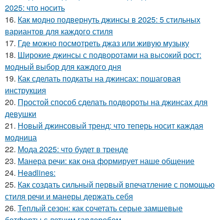
2025: что носить
16.
Как модно подвернуть джинсы в 2025: 5 стильных
вариантов для каждого стиля
17.
Где можно посмотреть джаз или живую музыку
18.
Широкие джинсы с подворотами на высокий рост:
модный выбор для каждого дня
19.
Как сделать подкаты на джинсах: пошаговая
инструкция
20.
Простой способ сделать подвороты на джинсах для
девушки
21.
Новый джинсовый тренд: что теперь носит каждая
модница
22.
Мода 2025: что будет в тренде
23.
Манера речи: как она формирует наше общение
24.
Headlines:
25.
Как создать сильный первый впечатление с помощью
стиля речи и манеры держать себя
26.
Теплый сезон: как сочетать серые замшевые
ботфорты с летним гардеробом