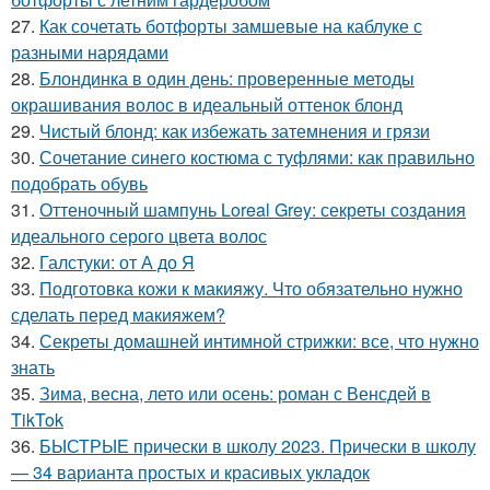
27.
Как сочетать ботфорты замшевые на каблуке с
разными нарядами
28.
Блондинка в один день: проверенные методы
окрашивания волос в идеальный оттенок блонд
29.
Чистый блонд: как избежать затемнения и грязи
30.
Сочетание синего костюма с туфлями: как правильно
подобрать обувь
31.
Оттеночный шампунь Loreal Grey: секреты создания
идеального серого цвета волос
32.
Галстуки: от А до Я
33.
Подготовка кожи к макияжу. Что обязательно нужно
сделать перед макияжем?
34.
Секреты домашней интимной стрижки: все, что нужно
знать
35.
Зима, весна, лето или осень: роман с Венсдей в
TikTok
36.
БЫСТРЫЕ прически в школу 2023. Прически в школу
— 34 варианта простых и красивых укладок