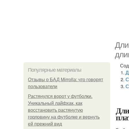
Дли
дли
Сод
Популярные материалы
Д
С
Отзывы о БАД Mirrolla: что говорят
С
пользователи
Растянулся ворот у футболки.
Уникальный лайфхак, как
Дли
восстановить растянутую
пла
горловину на футболке и вернуть
ей прежний вид