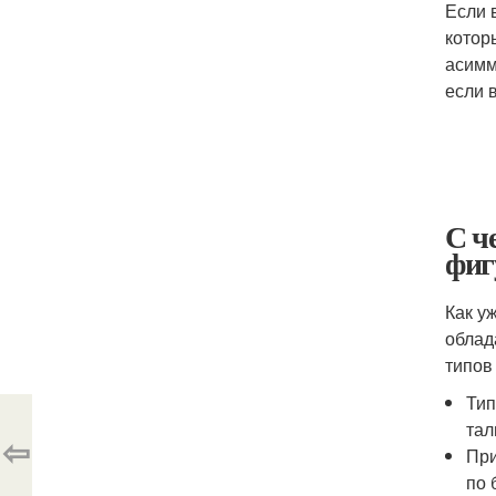
Если 
котор
асимм
если 
С ч
фиг
Как у
облад
типов
Тип
тал
⇦
При
по 