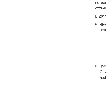
погре
оттени
В 201
неж
нев
цве
Они
лиф