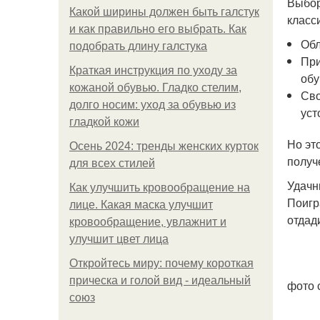
Выбор
Какой ширины должен быть галстук
класс
и как правильно его выбрать. Как
Обл
подобрать длину галстука
При
Краткая инструкция по уходу за
обу
кожаной обувью. Гладко стелим,
Сво
долго носим: уход за обувью из
уст
гладкой кожи
Но эт
Осень 2024: тренды женских курток
получ
для всех стилей
Удачн
Как улучшить кровообращение на
Поигр
лице. Какая маска улучшит
отдад
кровообращение, увлажнит и
улучшит цвет лица
Откройтесь миру: почему короткая
прическа и голой вид - идеальный
фото с
союз