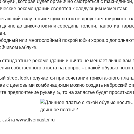
 обуви, которая будет органично смотреться с maxi-длиной,
ические рекомендации сводятся к следующим моментам:
егающий силуэт ниже щиколоток не допускает широкого го
 длине до щиколоток или середины голени, напротив, гарм
ви.
бодный или многослойный покрой юбки хорошо дополняют
ойчивом каблуке.
о стандартные рекомендации и ничто не мешает лично вам 
ении собственного ответа на вопрос «с какой обувью носит
ый street look получается при сочетании трикотажного пла
ав с цветовыми комбинациями можно создать неброский сти
ите предпочтение рукаву ¾, то на запястье будет проситься
 сайта www.livemaster.ru