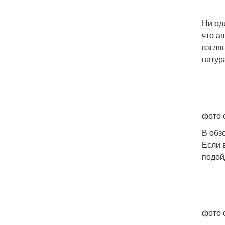
Ни од
что а
взгля
натур
фото с
В обз
Если 
подой
фото 