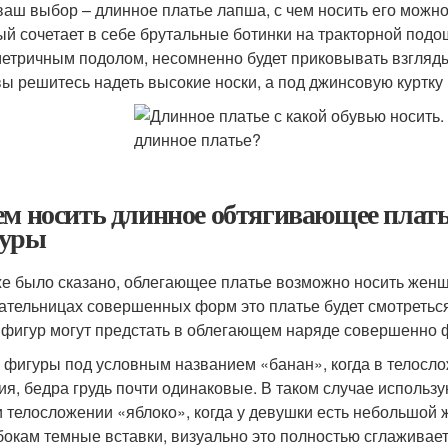
ваш выбор – длинное платье лапша, с чем носить его можно 
ый сочетает в себе брутальные ботинки на тракторной подо
етричным подолом, несомненно будет приковывать взгляды
вы решитесь надеть высокие носки, а под джинсовую куртку 
ем носить длинное обтягивающее плать
уры
же было сказано, облегающее платье возможно носить женщ
ательницах совершенных форм это платье будет смотретьс
 фигур могут предстать в облегающем наряде совершенно 
 фигуры под условным названием «банан», когда в телослож
ия, бедра грудь почти одинаковые. В таком случае использ
 телосложении «яблоко», когда у девушки есть небольшой 
бокам темные вставки, визуально это полностью сглаживае