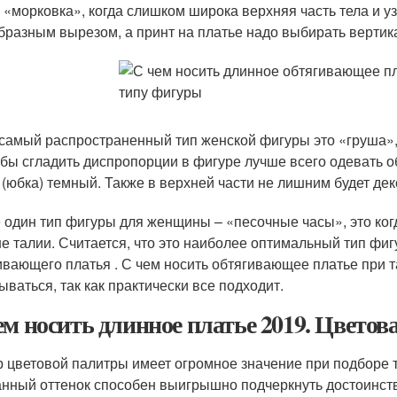
 «морковка», когда слишком широка верхняя часть тела и уз
бразным вырезом, а принт на платье надо выбирать верти
самый распространенный тип женской фигуры это «груша», 
бы сгладить диспропорции в фигуре лучше всего одевать о
 (юбка) темный. Также в верхней части не лишним будет дек
 один тип фигуры для женщины – «песочные часы», это ког
е талии. Считается, что это наиболее оптимальный тип фиг
ивающего платья . С чем носить обтягивающее платье при 
ываться, так как практически все подходит.
ем носить длинное платье 2019. Цвето
 цветовой палитры имеет огромное значение при подборе т
нный оттенок способен выигрышно подчеркнуть достоинств