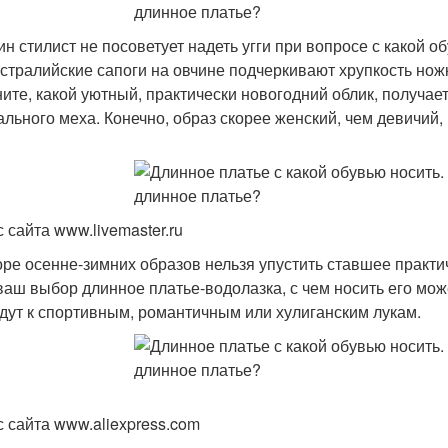
ин стилист не посоветует надеть угги при вопросе с какой 
встралийские сапоги на овчине подчеркивают хрупкость нож
ните, какой уютный, практически новогодний облик, получает
ального меха. Конечно, образ скорее женский, чем девичий,
 сайта www.livemaster.ru
оре осенне-зимних образов нельзя упустить ставшее практи
ваш выбор длинное платье-водолазка, с чем носить его мож
дут к спортивным, романтичным или хулиганским лукам.
с сайта www.aliexpress.com