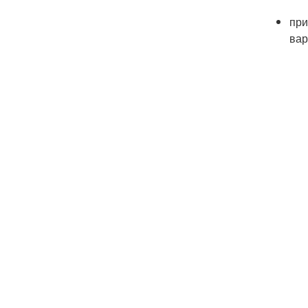
при
вар