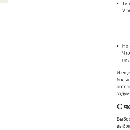
Тип
V-о
Но 
Что
низ
И еще
больш
обтяг
задум
С ч
Выбор
выбра