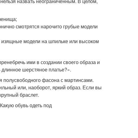
 нельзя назвать неограниченным. В целом,
ленища;
онично смотрятся нарочито грубые модели
 изящные модели на шпильке или высоком
пренебречь ими в создании своего образа и
ь длинное шерстяное платье?».
тья полусвободного фасона с мартинсами.
льный или, наоборот, яркий образ. Если вы
 крупный браслет.