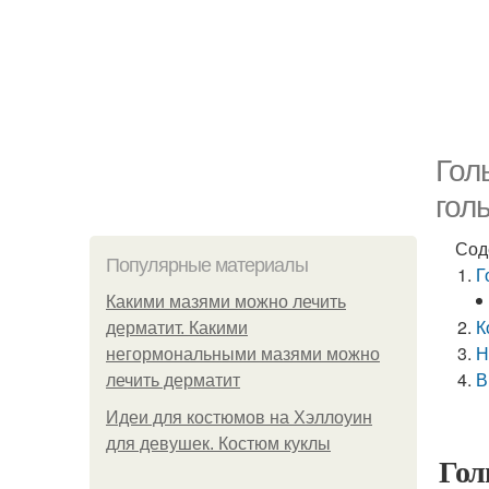
Гол
гол
Сод
Популярные материалы
Г
Какими мазями можно лечить
К
дерматит. Какими
Н
негормональными мазями можно
В
лечить дерматит
Идеи для костюмов на Хэллоуин
для девушек. Костюм куклы
Гол