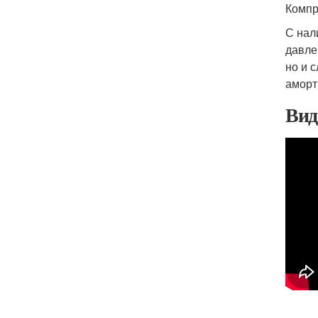
Компр
С нал
давле
но и 
аморт
Вид