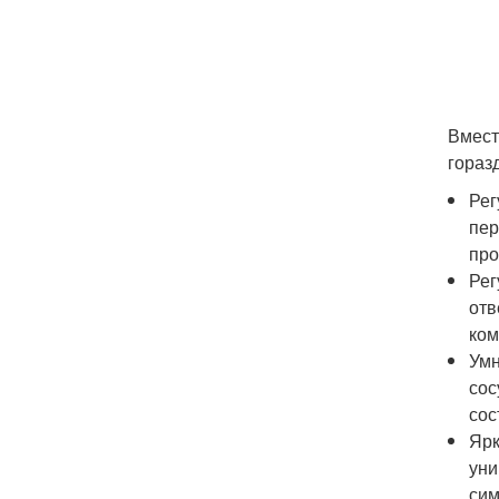
Вмест
гораз
Рег
пер
про
Рег
отв
ком
Умн
сос
сос
Ярк
уни
сим