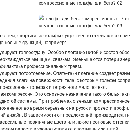
е с тем, спортивные гольфы существенно отличаются от м
до больше функций, например:
улируют теплоотдачу. Особое плетение нитей и состав обес
еохлаждаться мышцам, связкам. Уменьшаются потери энерг
филактика профессиональных травм.
улируют потоотделение. Опять-таки плетение создает разны
едения влаги на поверхности тела, с которым гольфы сопри
прессионных гольфах и гетрах ноги мало потеют.
ая компрессия. Это основное назначение такого белья: акт
удистой системы. При проблемах с венами компрессионное 
тояние ног во время серьезных нагрузок и провести профил
ий дизайн. В зависимости от предложений производителя 
версальные практичные цвета или яркие неоновые оттенки,
волом радости и удовольствия от спортивных занятий.