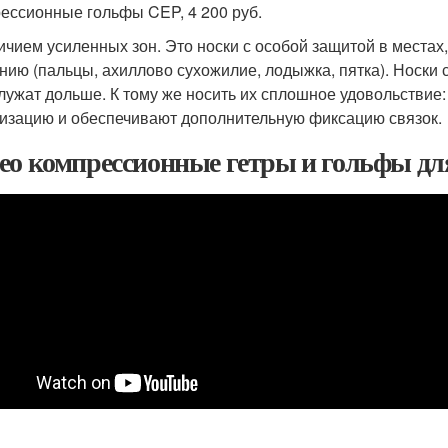
ессионные гольфы CEP, 4 200 руб.
ичием усиленных зон. Это носки с особой защитой в места
нию (пальцы, ахиллово сухожилие, лодыжка, пятка). Носки 
служат дольше. К тому же носить их сплошное удовольствие
изацию и обеспечивают дополнительную фиксацию связок.
ео компрессионные гетры и гольфы для