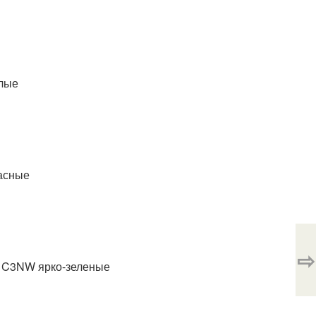
лые
асные
⇨
к C3NW ярко-зеленые