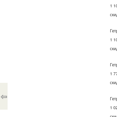
1 1
ски
Гет
1 1
ски
Гет
1 7
ски
⇦
Гет
1 0
ски