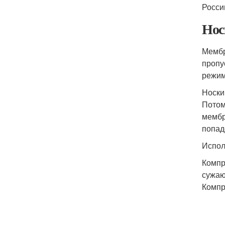
Росси
Нос
Мембр
пропу
режим
Носки
Потом
мембр
попад
Испол
Компр
сужаю
Компр