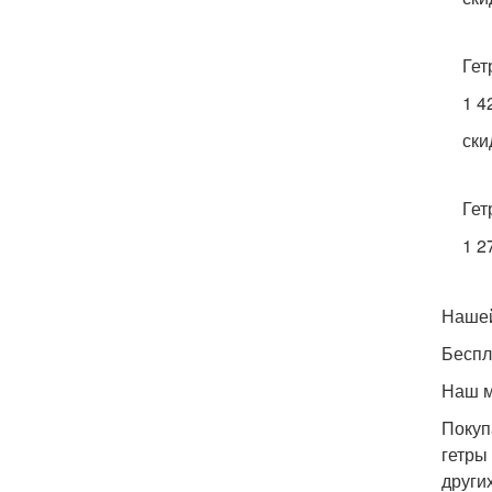
Гет
1 4
ски
Гет
1 2
Нашей
Беспл
Наш м
Покуп
гетры
други