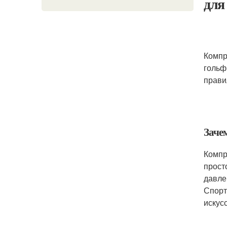
для
Компр
гольф
прави
Заче
Компр
прост
давле
Спорт
искус