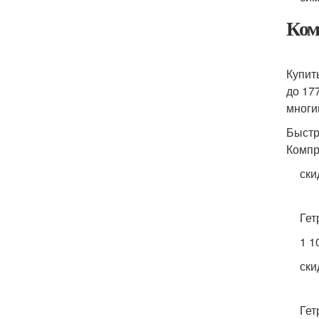
Ком
Купит
до 17
многи
Быстр
Компр
ски
Гет
1 1
ски
Гет