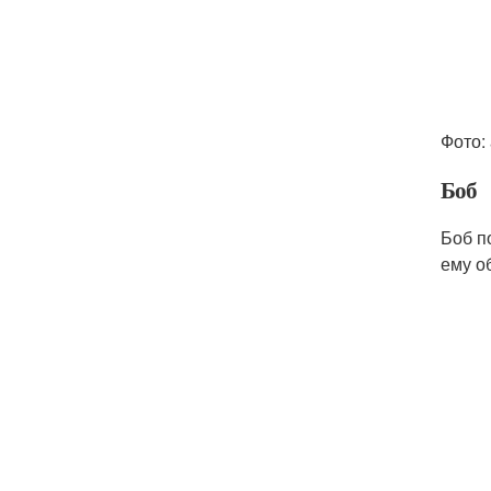
Фото: 
Боб
Боб п
ему о