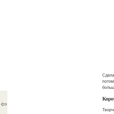
Сдела
потом
больш
Коро
⇦
Творч