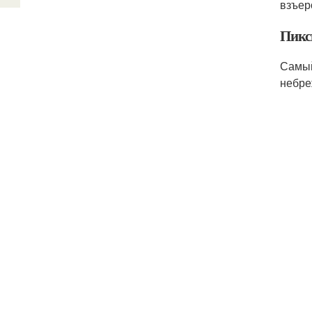
взъер
Пикс
Самый
небре