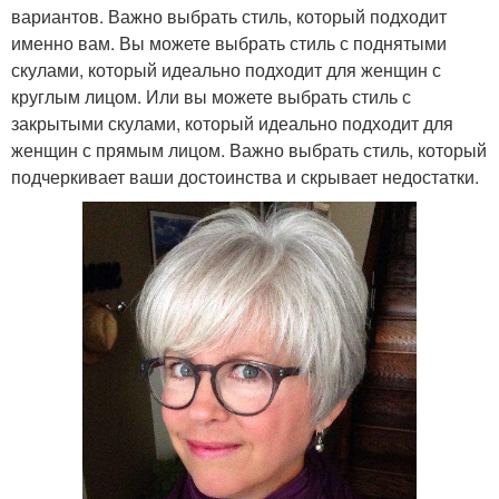
вариантов. Важно выбрать стиль, который подходит
Стрижка под мальчика
Короткий каскад
именно вам. Вы можете выбрать стиль с поднятыми
скулами, который идеально подходит для женщин с
круглым лицом. Или вы можете выбрать стиль с
закрытыми скулами, который идеально подходит для
Года на короткие
Минуты на короткие
женщин с прямым лицом. Важно выбрать стиль, который
волосы
волосы
подчеркивает ваши достоинства и скрывает недостатки.
Принцессы на короткие
Стрижки на короткие
волосы
волосы
Каре на короткие
Стрижки для длинного
волосы
носа
Стрижки для худого