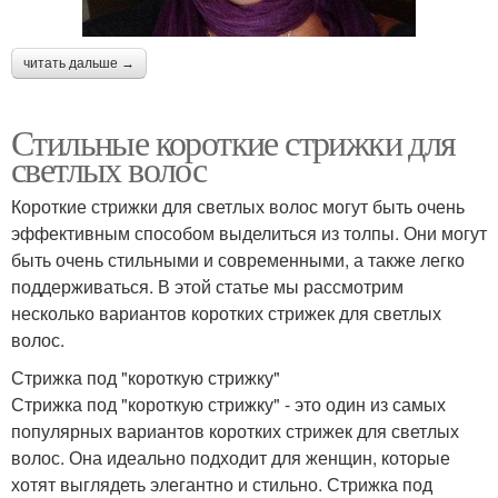
Мужские стрижки
лица
читать дальше →
Стильные короткие стрижки для
Стрижка с челкой
Подходящие стрижки
светлых волос
Короткие стрижки для светлых волос могут быть очень
эффективным способом выделиться из толпы. Они могут
Стрижки для большого
Французская стрижка
быть очень стильными и современными, а также легко
носа
поддерживаться. В этой статье мы рассмотрим
несколько вариантов коротких стрижек для светлых
волос.
Стрижки для пожилых
Длины на короткие
Стрижка под "короткую стрижку"
женщин
волосы
Стрижка под "короткую стрижку" - это один из самых
популярных вариантов коротких стрижек для светлых
волос. Она идеально подходит для женщин, которые
Боб на короткие
хотят выглядеть элегантно и стильно. Стрижка под
Короткая длина