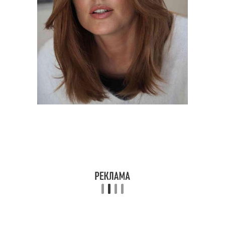
Стрижка в актуальном
Стрижка с разными
виде
типами
Стрижка с различными
Стрижки на разных
типами
типах
Стрижка для белых
Волос при стрижке
Стрижки на средние
Многослойные стрижки
волосы