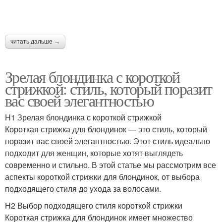
Объемные стрижки
Идеальные стрижки
читать дальше →
Стрижки на тонкие
Варианты для коротких
Зрелая блондинка с короткой
волосы
прядей
стрижкой: стиль, который поразит
вас своей элегантностью
H1 Зрелая блондинка с короткой стрижкой
Прически на короткие
Модные стрижки
Короткая стрижка для блондинок — это стиль, который
волосы
поразит вас своей элегантностью. Этот стиль идеально
подходит для женщин, которые хотят выглядеть
современно и стильно. В этой статье мы рассмотрим все
Девочки на короткие
аспекты короткой стрижки для блондинок, от выбора
Стрижки для девочек
волосы
подходящего стиля до ухода за волосами.
H2 Выбор подходящего стиля короткой стрижки
Короткая стрижка для блондинок имеет множество