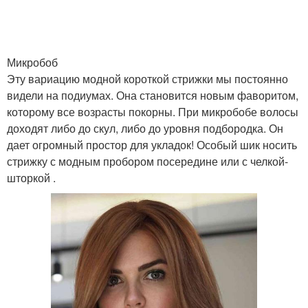
Стрижки для светлых
Стрижки на светлых
волос
волосах
Микробоб
Эту вариацию модной короткой стрижки мы постоянно
видели на подиумах. Она становится новым фаворитом,
которому все возрасты покорны. При микробобе волосы
Стрижка для светлых
Волос при короткой
доходят либо до скул, либо до уровня подбородка. Он
волос
стрижке
дает огромный простор для укладок! Особый шик носить
стрижку с модным пробором посередине или с челкой-
шторкой .
Стрижка на светлых
Тренды в коротких
волосах
стрижках
Стрижки на светлые
Стрижки для женщин
волосы