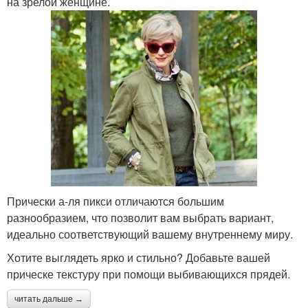
на зрелой женщине.
Блонды на коротких
Топовые стрижки
волосах
Короткие прически
Стрижки в трендах
Стрижки с густой
Стрижки с длинными
Прически а-ля пикси отличаются большим
челкой
челками
разнообразием, что позволит вам выбрать вариант,
идеально соответствующий вашему внутреннему миру.
Хотите выглядеть ярко и стильно? Добавьте вашей
прическе текстуру при помощи выбивающихся прядей.
читать дальше →