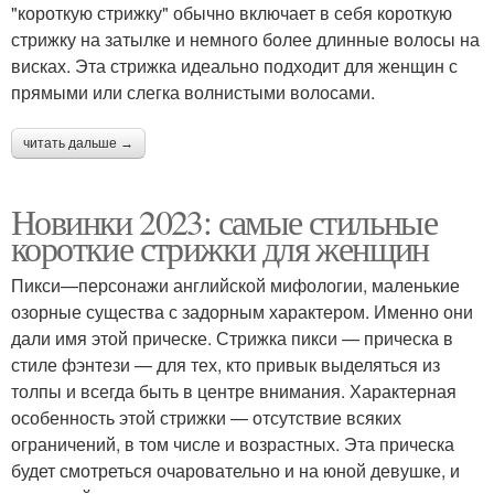
волосы
"короткую стрижку" обычно включает в себя короткую
стрижку на затылке и немного более длинные волосы на
висках. Эта стрижка идеально подходит для женщин с
прямыми или слегка волнистыми волосами.
Пикси на короткие
Стрижки с челкой
волосы
читать дальше →
Новинки 2023: самые стильные
Стрижки для тонких
Короткое каре
короткие стрижки для женщин
волос
Пикси—персонажи английской мифологии, маленькие
озорные существа с задорным характером. Именно они
дали имя этой прическе. Стрижка пикси — прическа в
Короткие белые
Короткие волосы
стиле фэнтези — для тех, кто привык выделяться из
толпы и всегда быть в центре внимания. Характерная
особенность этой стрижки — отсутствие всяких
ограничений, в том числе и возрастных. Эта прическа
Блонды на короткие
будет смотреться очаровательно и на юной девушке, и
Женская стрижка
волосы