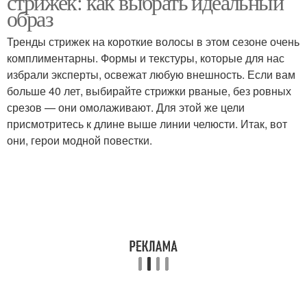
стрижек: как выбрать идеальный
образ
Тренды стрижек на короткие волосы в этом сезоне очень
Стрижки для кудрявых
комплиментарны. Формы и текстуры, которые для нас
Асимметричная стрижка
волос
избрали эксперты, освежат любую внешность. Если вам
больше 40 лет, выбирайте стрижки рваные, без ровных
срезов — они омолаживают. Для этой же цели
присмотритесь к длине выше линии челюсти. Итак, вот
Блондинка с короткой
Стрижки для блондинок
они, герои модной повестки.
стрижкой
Стрижки для зрелых
Стрижка в идеальном
блондинок
состоянии
Блондинки с короткой
Стрижка с одеждой
стрижкой