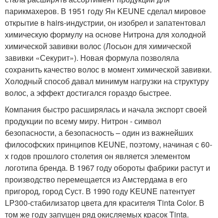
парикмахеров. В 1951 году Ян KEUNE сделал мировое
открытие в hairs-индустрии, он изобрел и запатентовал
химическую формулу на основе Нитрона для холодной
химической завивки волос (Лосьон для химической
завивки «Секурит»). Новая формула позволяла
сохранить качество волос в момент химической завивки.
Холодный способ давал минимум нагрузки на структуру
волос, а эффект достигался гораздо быстрее.
Компания быстро расширялась и начала экспорт своей
продукции по всему миру. Нитрон - символ
безопасности, а безопасность – один из важнейших
философских принципов KEUNE, поэтому, начиная с 60-
х годов прошлого столетия он является элементом
логотипа брeнда. В 1967 году обороты фабрики растут и
производство перемещается из Амстердама в его
пригород, город Суст. В 1990 году KEUNE патентует
LP300-стабилизатор цвета для красителя Tinta Color. В
том же году запущен ряд окисляемых красок Tinta.