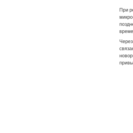
При р
микро
поздн
време
Через
связа
новор
привы