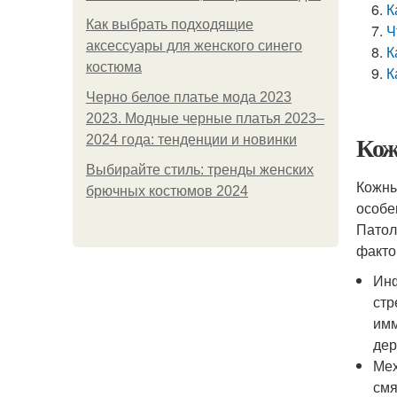
К
Как выбрать подходящие
Ч
аксессуары для женского синего
К
костюма
К
Черно белое платье мода 2023
2023. Модные черные платья 2023–
Кож
2024 года: тенденции и новинки
Выбирайте стиль: тренды женских
Кожны
брючных костюмов 2024
особе
Патол
факто
Инф
стр
имм
дер
Мех
смя