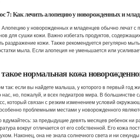
.
ос 7: Как лечить алопецию у новорожденных и млад
: Алопецию у новорожденных и младенцев обычно лечат с 
нов для сушки кожи. Важно избегать продуктов, содержащих
ть раздражение кожи. Также рекомендуется регулярно мыть
остатки мыла. Если алопеция не уменьшается или усиливаетс
 такое нормальная кожа новорожденно
м так: если вы найдете малыша, у которого в первый год ж
о нас, но, пожалуй, и всех педиатров мира. В большинств
сс, который связан с резким изменением условий окружаю
 особенно проблемными местами у новорожденного являются
о вдумайтесь: за предыдущие девять месяцев ребенок ни раз
ратура вокруг отличается от его собственной. Его кожа пос
духом. Наконец, она не знала солнечного света и ни секун