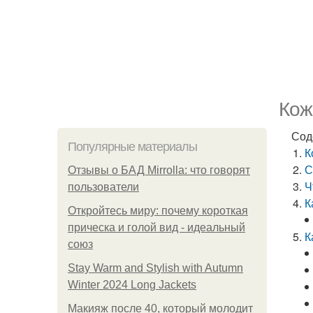
Кож
Сод
Популярные материалы
К
С
Отзывы о БАД Mirrolla: что говорят
Ч
пользователи
К
Откройтесь миру: почему короткая
прическа и голой вид - идеальный
К
союз
Stay Warm and Stylish with Autumn
Winter 2024 Long Jackets
Макияж после 40, который молодит