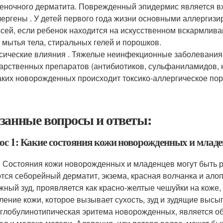
еночного дерматита. Поврежденный эпидермис является в
ергены . У детей первого года жизни основными аллерги
сей, если ребенок находится на искусственном вскармлива
 мытья тела, стиральных гелей и порошков.
сические влияния . Тяжелые неинфекционные заболевания
арственных препаратов (антибиотиков, сульфаниламидов, 
аких новорожденных происходит токсико-аллергическое по
занные вопросы и ответы:
ос 1: Какие состояния кожи новорожденных и млад
: Состояния кожи новорожденных и младенцев могут быть
тся себорейный дерматит, экзема, красная волчанка и ало
ожный зуд, проявляется как красно-желтые чешуйки на коже, 
ление кожи, которое вызывает сухость, зуд и зудящие высы
глобулинотипическая эритема новорожденных, является об