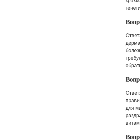
крахм
генет
Вопр
Ответ
дерма
болез
требу
обрат
Вопр
Ответ
прави
для м
раздр
витам
Вопр