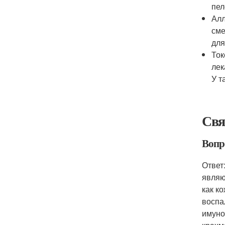
пел
Алл
сме
для
Ток
лек
У т
Свя
Вопр
Ответ
являю
как к
воспа
имуно