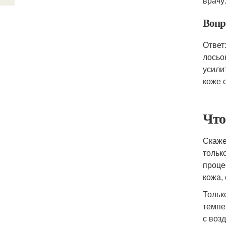
врачу
Вопр
Ответ
лосьо
усили
коже 
Что
Скаже
тольк
проце
кожа,
Тольк
темпе
с воз