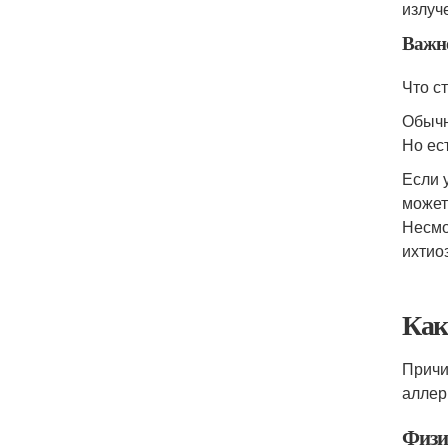
излуч
Важн
Что с
Обычн
Но ес
Если 
может
Несмо
ихтио
Как
Причи
аллер
Физи