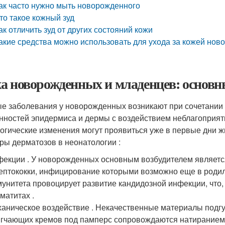
ак часто нужно мыть новорожденного
то такое кожный зуд
ак отличить зуд от других состояний кожи
акие средства можно использовать для ухода за кожей нов
а новорожденных и младенцев: основны
е заболевания у новорожденных возникают при сочетании 
нностей эпидермиса и дермы с воздействием неблагоприя
огические изменения могут проявиться уже в первые дни ж
ры дерматозов в неонатологии :
екции . У новорожденных основным возбудителем являетс
ептококки, инфицирование которыми возможно еще в родил
унитета провоцирует развитие кандидозной инфекции, что,
матитах .
аническое воздействие . Некачественные материалы подгу
гчающих кремов под памперс сопровождаются натиранием