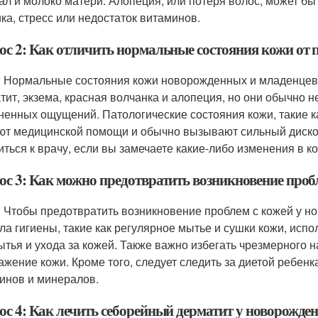
ал и молоко матери. Алопеция, или потеря волос, может бы
ика, стресс или недостаток витаминов.
ос 2: Как отличить нормальные состояния кожи от 
: Нормальные состояния кожи новорожденных и младенцев 
тит, экзема, красная волчанка и алопеция, но они обычно 
ненных ощущений. Патологические состояния кожи, такие к
ют медицинской помощи и обычно вызывают сильный диск
иться к врачу, если вы замечаете какие-либо изменения в 
ос 3: Как можно предотвратить возникновение проб
: Чтобы предотвратить возникновение проблем с кожей у н
ла гигиены, такие как регулярное мытье и сушки кожи, исп
ытья и ухода за кожей. Также важно избегать чрезмерного н
ажение кожи. Кроме того, следует следить за диетой ребенк
инов и минералов.
ос 4: Как лечить себорейный дерматит у новорожде