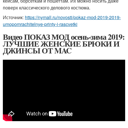
кейсам, борсеткам и пошеттам. Их можно носить даже
поверх классического делового костюма.
Источник:
https://nymall.ru/novosti/pokaz-mod-2019-2019-
umopomrachitelnye-printy-i-rascvetki
Видео ПОКАЗ МОД осень-зима 2019:
ЛУЧШИЕ ЖЕНСКИЕ БРЮКИ И
ДЖИНСЫ ОТ MAC