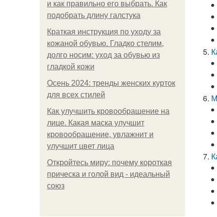
и как правильно его выбрать. Как
подобрать длину галстука
Краткая инструкция по уходу за
кожаной обувью. Гладко стелим,
К
долго носим: уход за обувью из
гладкой кожи
Осень 2024: тренды женских курток
для всех стилей
М
Как улучшить кровообращение на
лице. Какая маска улучшит
кровообращение, увлажнит и
улучшит цвет лица
К
Откройтесь миру: почему короткая
прическа и голой вид - идеальный
союз