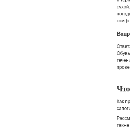
сухой
погод
комфо
Вопр
Ответ
Обувь
течен
прове
Что
Как п
сапог
Рассм
также