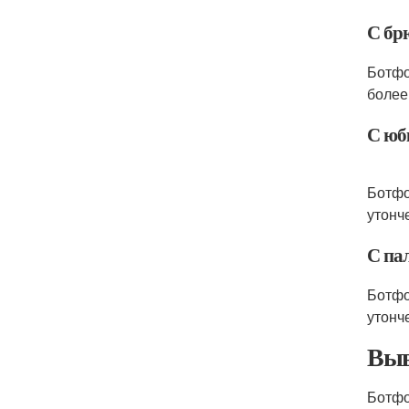
С бр
Ботфо
более
С юб
Ботфо
утонч
С па
Ботфо
утонч
Выв
Ботфо