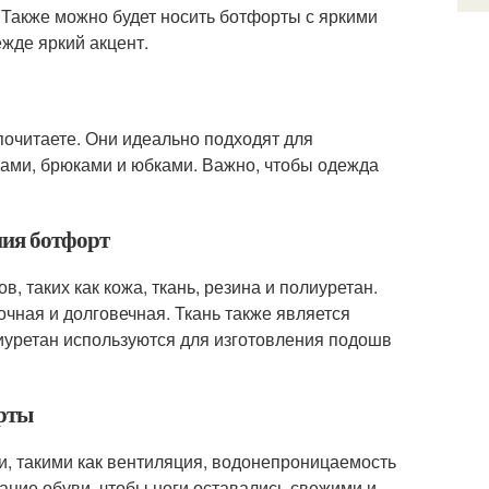
. Также можно будет носить ботфорты с яркими
ежде яркий акцент.
почитаете. Они идеально подходят для
тами, брюками и юбками. Важно, чтобы одежда
ния ботфорт
, таких как кожа, ткань, резина и полиуретан.
чная и долговечная. Ткань также является
лиуретан используются для изготовления подошв
орты
, такими как вентиляция, водонепроницаемость
ние обуви, чтобы ноги оставались свежими и