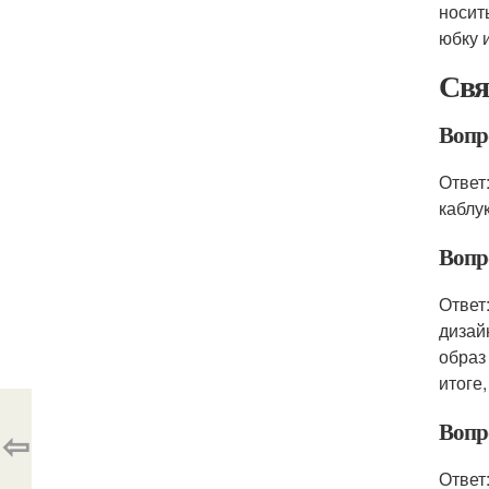
носит
юбку 
Свя
Вопр
Ответ
каблу
Вопр
Ответ
дизай
образ
итоге
Вопро
⇦
Ответ