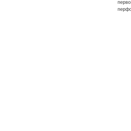
перво
перфо