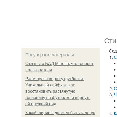
Сти
Сод
Популярные материалы
С
Отзывы о БАД Mirrolla: что говорят
пользователи
Растянулся ворот у футболки.
Уникальный лайфхак, как
С
восстановить растянутую
Ч
горловину на футболке и вернуть
ей прежний вид
Какой ширины должен быть галстук
К