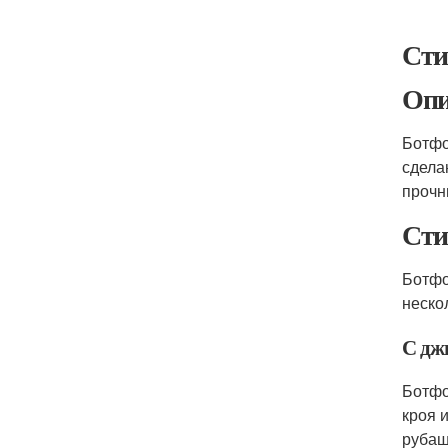
Сти
Опи
Ботфо
сдела
прочн
Сти
Ботфо
неско
С дж
Ботфо
кроя 
рубаш