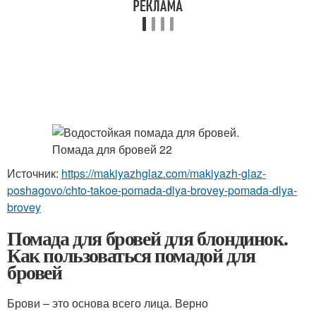
Источник:
https://makiyazhglaz.com/makiyazh-glaz-
poshagovo/chto-takoe-pomada-dlya-brovey-pomada-dlya-
brovey
Помада для бровей для блондинок.
Как пользоваться помадой для
бровей
Брови – это основа всего лица. Верно