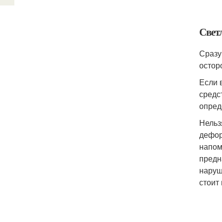
Свет
Сразу
остор
Если 
средс
опред
Нельз
дефор
напом
предн
наруш
стоит