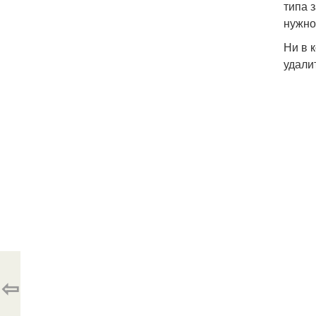
типа 
нужно
Ни в 
удали
⇦