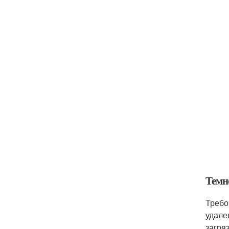
Темн
Требо
удале
загря