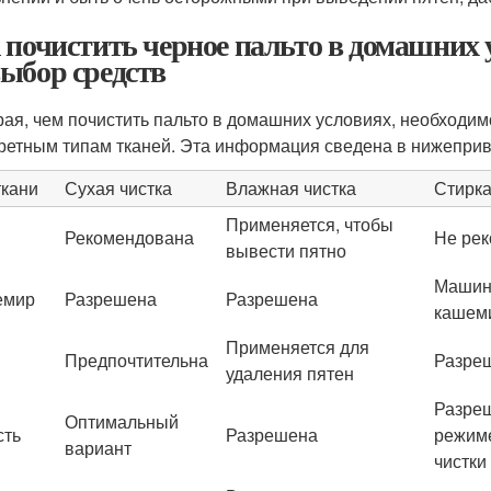
 почистить черное пальто в домашних 
ыбор средств
ая, чем почистить пальто в домашних условиях, необходи
кретным типам тканей. Эта информация сведена в нижепри
ткани
Сухая чистка
Влажная чистка
Стирка
Применяется, чтобы
п
Рекомендована
Не рек
вывести пятно
Машинн
емир
Разрешена
Разрешена
кашем
Применяется для
Предпочтительна
Разреш
удаления пятен
Разреш
Оптимальный
сть
Разрешена
режиме
вариант
чистки