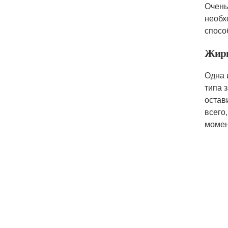
Очень
необх
спосо
Жирн
Одна 
типа 
остав
всего
момен