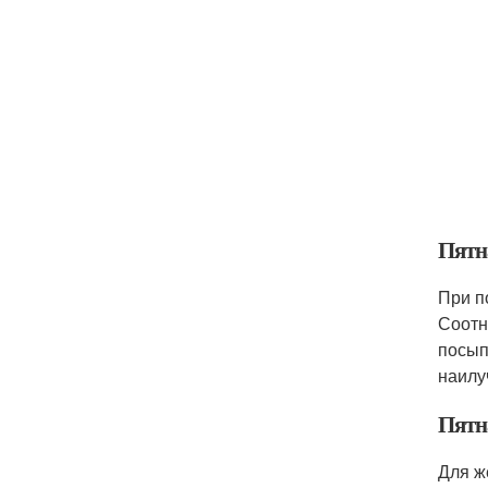
Пятн
При п
Соотн
посып
наилу
Пятн
Для ж