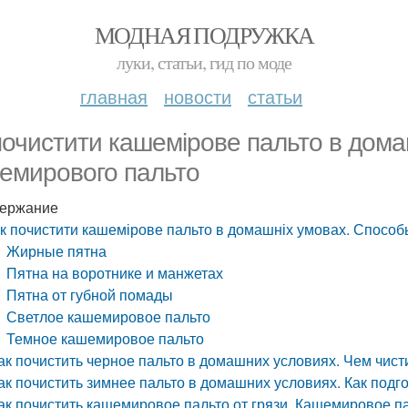
МОДНАЯ ПОДРУЖКА
луки, статьи, гид по моде
главная
новости
статьи
почистити кашемірове пальто в дома
емирового пальто
ержание
к почистити кашемірове пальто в домашніх умовах. Способ
Жирные пятна
Пятна на воротнике и манжетах
Пятна от губной помады
Светлое кашемировое пальто
Темное кашемировое пальто
ак почистить черное пальто в домашних условиях. Чем чист
ак почистить зимнее пальто в домашних условиях. Как подг
ак почистить кашемировое пальто от грязи. Кашемировое п