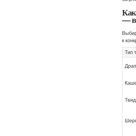
Как
— в
Выбир
к кон
Тип 
Дра
Каш
Твид
Шер