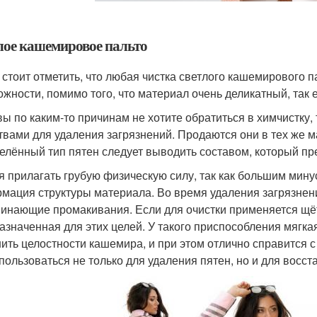
лое кашемировое пальто
 стоит отметить, что любая чистка светлого кашемирового 
ожности, помимо того, что материал очень деликатный, так е
вы по каким-то причинам не хотите обратиться в химчистку
твами для удаления загрязнений. Продаются они в тех же ма
елённый тип пятен следует выводить составом, который пр
я прилагать грубую физическую силу, так как большим мин
мация структуры материала. Во время удаления загрязнени
инающие промакивания. Если для очистки применяется щёт
азначенная для этих целей. У такого приспособления мягка
ить целостности кашемира, и при этом отлично справится 
 пользоваться не только для удаления пятен, но и для восс