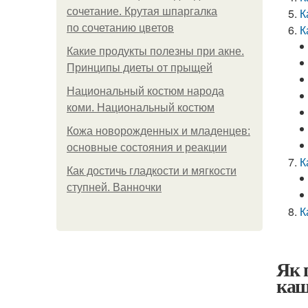
сочетание. Крутая шпаргалка
К
по сочетанию цветов
К
Какие продукты полезны при акне.
Принципы диеты от прыщей
Национальный костюм народа
коми. Национальный костюм
Кожа новорожденных и младенцев:
основные состояния и реакции
К
Как достичь гладкости и мягкости
ступней. Ванночки
К
Як 
каш