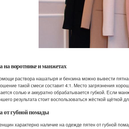
а на воротнике и манжетах
омощи раствора нашатыря и бензина можно вывести пятна 
ошение такой смеси составит 4:1. Место загрязнения хор
ается солью и аккуратно обрабатывается губкой. Если ман
чшего результата стоит воспользоваться жёсткой щёткой д
а от губной помады
енщин характерно наличие на одежде пятен от губной пома