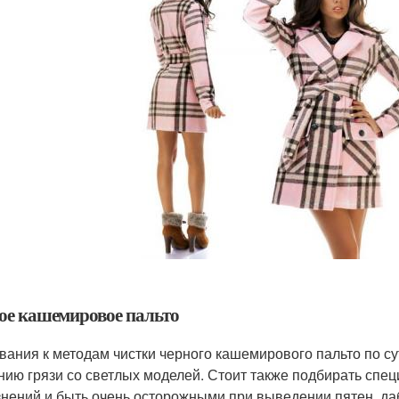
ое кашемировое пальто
вания к методам чистки черного кашемирового пальто по с
нию грязи со светлых моделей. Стоит также подбирать спец
знений и быть очень осторожными при выведении пятен, да