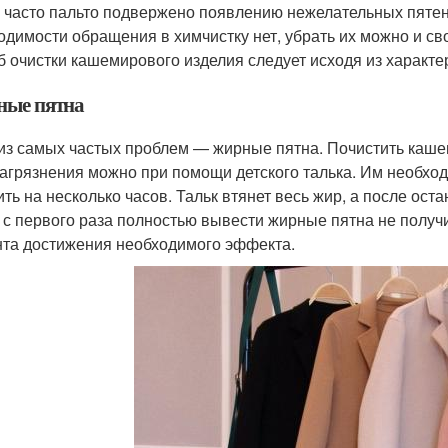
 часто пальто подвержено появлению нежелательных пятен,
одимости обращения в химчистку нет, убрать их можно и св
б очистки кашемирового изделия следует исходя из характе
ые пятна
из самых частых проблем — жирные пятна. Почистить каше
загрязнения можно при помощи детского талька. Им необхо
ить на несколько часов. Тальк втянет весь жир, а после ост
, с первого раза полностью вывести жирные пятна не получ
та достижения необходимого эффекта.