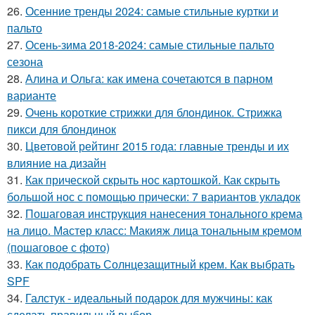
26.
Осенние тренды 2024: самые стильные куртки и
пальто
27.
Осень-зима 2018-2024: самые стильные пальто
сезона
28.
Алина и Ольга: как имена сочетаются в парном
варианте
29.
Очень короткие стрижки для блондинок. Стрижка
пикси для блондинок
30.
Цветовой рейтинг 2015 года: главные тренды и их
влияние на дизайн
31.
Как прической скрыть нос картошкой. Как скрыть
большой нос с помощью прически: 7 вариантов укладок
32.
Пошаговая инструкция нанесения тонального крема
на лицо. Мастер класс: Макияж лица тональным кремом
(пошаговое с фото)
33.
Как подобрать Солнцезащитный крем. Как выбрать
SPF
34.
Галстук - идеальный подарок для мужчины: как
сделать правильный выбор