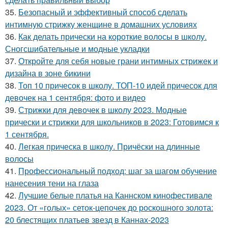
35.
Безопасный и эффективный способ сделать
интимную стрижку женщине в домашних условиях
36.
Как делать прически на короткие волосы в школу.
Сногсшибательные и модные укладки
37.
Откройте для себя новые грани интимных стрижек и
дизайна в зоне бикини
38.
Топ 10 причесок в школу. ТОП-10 идей причесок для
девочек на 1 сентября: фото и видео
39.
Стрижки для девочек в школу 2023. Модные
прически и стрижки для школьников в 2023: Готовимся к
1 сентября.
40.
Легкая прическа в школу. Причёски на длинные
волосы
41.
Профессиональный подход: шаг за шагом обучение
нанесения тени на глаза
42.
Лучшие белые платья на Каннском кинофестивале
2023. От «голых» сеток-цепочек до роскошного золота:
20 блестящих платьев звезд в Каннах-2023