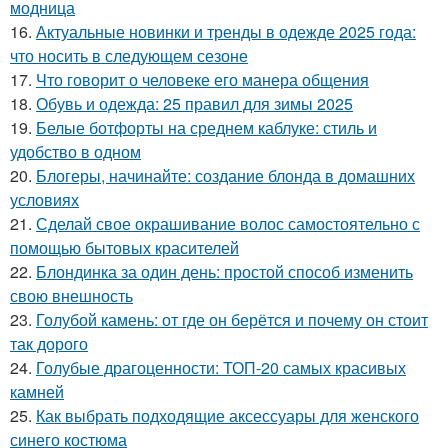
модница
16.
Актуальные новинки и тренды в одежде 2025 года:
что носить в следующем сезоне
17.
Что говорит о человеке его манера общения
18.
Обувь и одежда: 25 правил для зимы 2025
19.
Белые ботфорты на среднем каблуке: стиль и
удобство в одном
20.
Блогеры, начинайте: создание блонда в домашних
условиях
21.
Сделай свое окрашивание волос самостоятельно с
помощью бытовых красителей
22.
Блондинка за один день: простой способ изменить
свою внешность
23.
Голубой камень: от где он берётся и почему он стоит
так дорого
24.
Голубые драгоценности: ТОП-20 самых красивых
камней
25.
Как выбрать подходящие аксессуары для женского
синего костюма