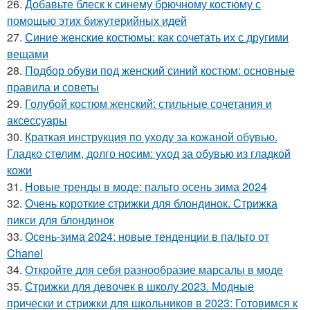
26.
Добавьте блеск к синему брючному костюму с
помощью этих бижутерийных идей
27.
Синие женские костюмы: как сочетать их с другими
вещами
28.
Подбор обуви под женский синий костюм: основные
правила и советы
29.
Голубой костюм женский: стильные сочетания и
аксессуары
30.
Краткая инструкция по уходу за кожаной обувью.
Гладко стелим, долго носим: уход за обувью из гладкой
кожи
31.
Новые тренды в моде: пальто осень зима 2024
32.
Очень короткие стрижки для блондинок. Стрижка
пикси для блондинок
33.
Осень-зима 2024: новые тенденции в пальто от
Chanel
34.
Откройте для себя разнообразие марсалы в моде
35.
Стрижки для девочек в школу 2023. Модные
прически и стрижки для школьников в 2023: Готовимся к