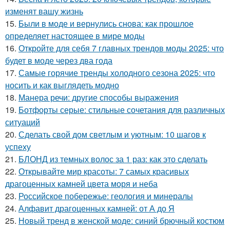
изменят вашу жизнь
15.
Были в моде и вернулись снова: как прошлое
определяет настоящее в мире моды
16.
Откройте для себя 7 главных трендов моды 2025: что
будет в моде через два года
17.
Самые горячие тренды холодного сезона 2025: что
носить и как выглядеть модно
18.
Манера речи: другие способы выражения
19.
Ботфорты серые: стильные сочетания для различных
ситуаций
20.
Сделать свой дом светлым и уютным: 10 шагов к
успеху
21.
БЛОНД из темных волос за 1 раз: как это сделать
22.
Открывайте мир красоты: 7 самых красивых
драгоценных камней цвета моря и неба
23.
Российское побережье: геология и минералы
24.
Алфавит драгоценных камней: от А до Я
25.
Новый тренд в женской моде: синий брючный костюм