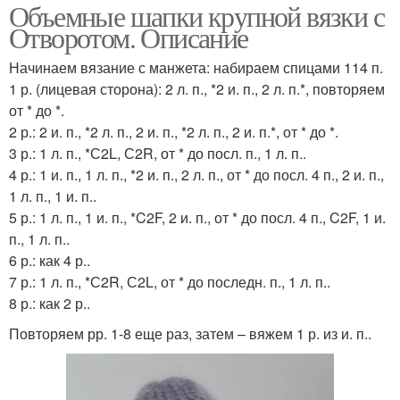
Объемные шапки крупной вязки с
Отворотом. Описание
Начинаем вязание с манжета: набираем спицами 114 п.
1 р. (лицевая сторона): 2 л. п., *2 и. п., 2 л. п.*, повторяем
от * до *.
2 р.: 2 и. п., *2 л. п., 2 и. п., *2 л. п., 2 и. п.*, от * до *.
3 р.: 1 л. п., *С2L, С2R, от * до посл. п., 1 л. п..
4 р.: 1 и. п., 1 л. п., *2 и. п., 2 л. п., от * до посл. 4 п., 2 и. п.,
1 л. п., 1 и. п..
5 р.: 1 л. п., 1 и. п., *C2F, 2 и. п., от * до посл. 4 п., C2F, 1 и.
п., 1 л. п..
6 р.: как 4 р..
7 р.: 1 л. п., *С2R, С2L, от * до последн. п., 1 л. п..
8 р.: как 2 р..
Повторяем рр. 1-8 еще раз, затем – вяжем 1 р. из и. п..