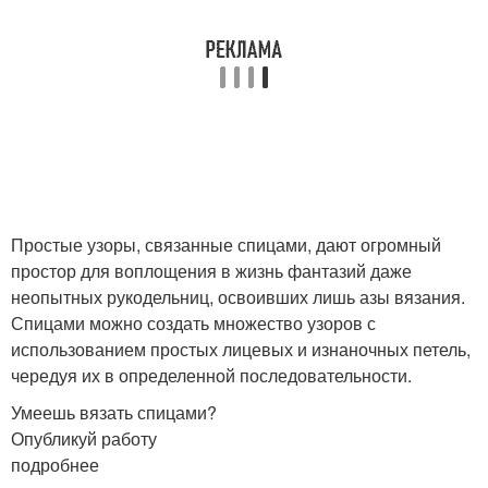
Узор из вертикальных
Модные узоры
дорожек
Пособие по вязанию
Журнал по вязанию
Простые узоры, связанные спицами, дают огромный
простор для воплощения в жизнь фантазий даже
неопытных рукодельниц, освоивших лишь азы вязания.
Красивый узор
Спицы для вязания
Спицами можно создать множество узоров с
использованием простых лицевых и изнаночных петель,
чередуя их в определенной последовательности.
Умеешь вязать спицами?
Красивые узоры
Плотный узор
Опубликуй работу
подробнее