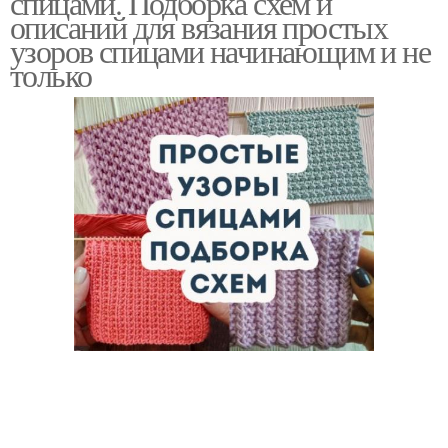
спицами. Подборка схем и
описаний для вязания простых
узоров спицами начинающим и не
только
Узоры для детских
Узоры для шапок
шапок
Узоры для женских
Рельефные узоры
шапок
Узоры при вязании
Объемный узор
Узор для шапки
Шапка с узором