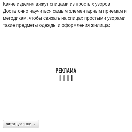
Какие изделия вяжут спицами из простых узоров
Достаточно научиться самым элементарным приемам и
Узор с вытянутыми
Мелкий узор
методикам, чтобы связать на спицах простыми узорами
петлями
такие предметы одежды и оформления жилища:
Объемные узоры
читать дальше →