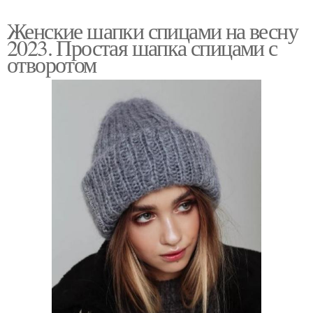
Женские шапки спицами на весну
Шапки с косами
Шапка с косами
2023. Простая шапка спицами с
отворотом
Зимняя шапка
Модная шапка
Красивый узор
Шапка из толстой
Шапки из толстой
Красивые узоры