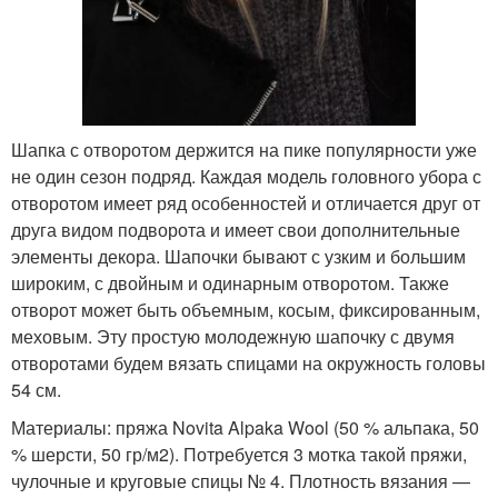
Узор с вытянутыми
Плотный узор
петлями
Шапка с отворотом держится на пике популярности уже
Мелкий узор
Шапка с косичками
не один сезон подряд. Каждая модель головного убора с
отворотом имеет ряд особенностей и отличается друг от
друга видом подворота и имеет свои дополнительные
элементы декора. Шапочки бывают с узким и большим
Объемные узоры
Меховые шапки
широким, с двойным и одинарным отворотом. Также
отворот может быть объемным, косым, фиксированным,
меховым. Эту простую молодежную шапочку с двумя
отворотами будем вязать спицами на окружность головы
54 см.
Объемные шапки
Материалы: пряжа Novita Alpaka Wool (50 % альпака, 50
% шерсти, 50 гр/м2). Потребуется 3 мотка такой пряжи,
чулочные и круговые спицы № 4. Плотность вязания —