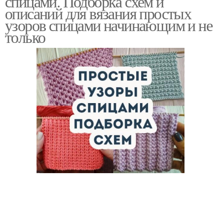
спицами. Подборка схем и
описаний для вязания простых
узоров спицами начинающим и не
только
Вязаная шапка
Красивая шапка
Спицы с узором
Ажурные узоры
Узоры для детских
Узоры для шапок
шапок
Шапки для мужчин
Рельефные узоры