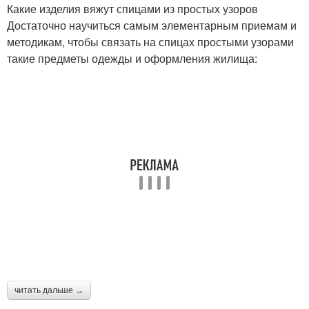
Какие изделия вяжут спицами из простых узоров
Достаточно научиться самым элементарным приемам и
Вязаные шапки
Шапки для женщин
методикам, чтобы связать на спицах простыми узорами
такие предметы одежды и оформления жилища:
Женская схема
Модные узоры
Шапка с круглой
Объемная шапка
макушкой
Шапка с объёмными
Модные шапки
косами
читать дальше →