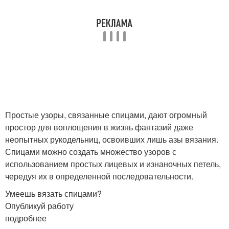
Узоры при вязании
Объемный узор
Узор для шапки
Мужская шапка
Простые узоры, связанные спицами, дают огромный
простор для воплощения в жизнь фантазий даже
неопытных рукодельниц, освоивших лишь азы вязания.
Узор из вертикальных
Шапка с узором
Спицами можно создать множество узоров с
дорожек
использованием простых лицевых и изнаночных петель,
чередуя их в определенной последовательности.
Умеешь вязать спицами?
Женские шапки
Простая шапка
Опубликуй работу
подробнее