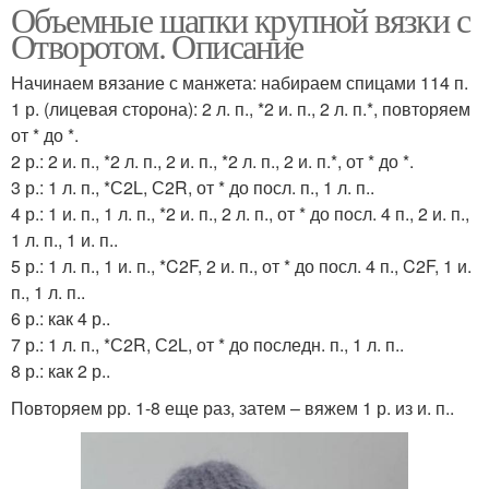
Объемные шапки крупной вязки с
Отворотом. Описание
Начинаем вязание с манжета: набираем спицами 114 п.
1 р. (лицевая сторона): 2 л. п., *2 и. п., 2 л. п.*, повторяем
от * до *.
2 р.: 2 и. п., *2 л. п., 2 и. п., *2 л. п., 2 и. п.*, от * до *.
3 р.: 1 л. п., *С2L, С2R, от * до посл. п., 1 л. п..
4 р.: 1 и. п., 1 л. п., *2 и. п., 2 л. п., от * до посл. 4 п., 2 и. п.,
1 л. п., 1 и. п..
5 р.: 1 л. п., 1 и. п., *C2F, 2 и. п., от * до посл. 4 п., C2F, 1 и.
п., 1 л. п..
6 р.: как 4 р..
7 р.: 1 л. п., *С2R, С2L, от * до последн. п., 1 л. п..
8 р.: как 2 р..
Повторяем рр. 1-8 еще раз, затем – вяжем 1 р. из и. п..