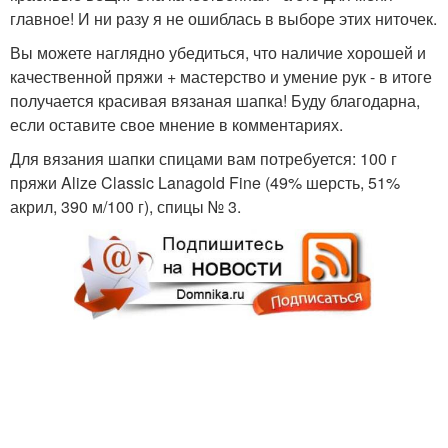
главное! И ни разу я не ошиблась в выборе этих ниточек.
Вы можете наглядно убедиться, что наличие хорошей и
Узоры для детских
Шапки для мужчин
качественной пряжи + мастерство и умение рук - в итоге
шапок
получается красивая вязаная шапка! Буду благодарна,
если оставите свое мнение в комментариях.
Для вязания шапки спицами вам потребуется: 100 г
Узоры для женских
пряжи Alize Classic Lanagold Fine (49% шерсть, 51%
Объемный узор
шапок
акрил, 390 м/100 г), спицы № 3.
Вязаная шапка
Шапка со жгутами
Шапка с узором
Ажурная шапка