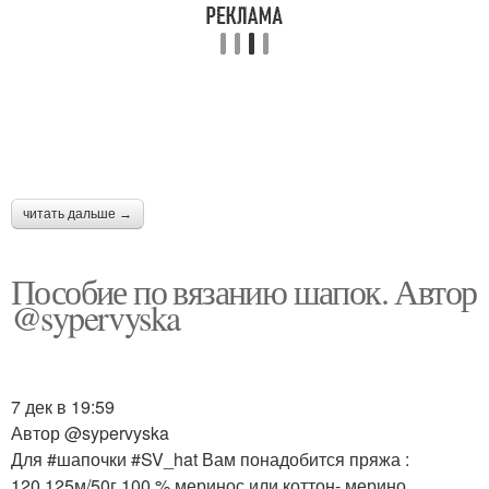
Шапки из толстых
Шапка из толстых
Шапка из толстой
Узор для шапки
читать дальше →
Пособие по вязанию шапок. Автор
Узоры для шапки
Узоры для шапок
@sypervyska
Шапка с двойным
7 дек в 19:59
Шапка с аранами
отворотом
Автор @sypervyska
Для #шапочки #SV_hat Вам понадобится пряжа :
120,125м/50г 100 % меринос или коттон- мерино