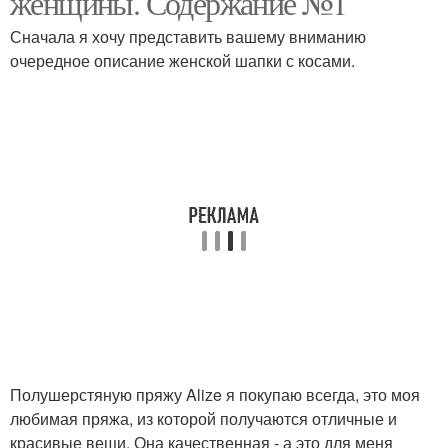
женщины. Содержание №1
Сначала я хочу представить вашему вниманию
очередное описание женской шапки с косами.
Шапки для женщин
Объемные шапки
Шапка с круглой
Модные шапки
макушкой
Шапки с косами
Шапка с косами
Полушерстяную пряжу Alize я покупаю всегда, это моя
Зимняя шапка
Красивая шапка
любимая пряжа, из которой получаются отличные и
красивые вещи. Она качественная - а это для меня