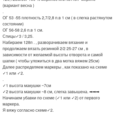
(вариант весна )
Шапка с оригинальным
Тёплая шапка
.
узором
ОГ 53 -55 плотность 2,7/2,8 п.в 1 см ( в слегка растянутом
состоянии)
ОГ 56-58 2,6 п.в 1 см.
Спицы✓3 / 3,25.
Шапки из альпаки
Мешковатая шапка
Набираем 128п . , разворачиваем вязание и
продолжаем вязать резинкой 2/2 25-27 см , в
зависимости от желаемой высоты отворота и самой
шапки ( чтобы уложиться в два мотка вяжем 25см)
Шапка из мохера
Женские шапки
Далее распределяем маркеры , как показано на схеме
✓1 или ✓2.
.
✓1 высота макушки ~7см
✓2 высота макушки ~8 см, слегка завышена. ➡➡➡
Объемные узоры
Начинаем убавки по схеме (✓1 или ✓2) от первого
маркера.
Я вяжу согласно схеме✓2.