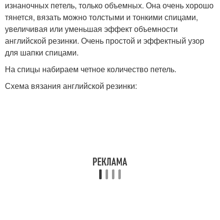
изнаночных петель, только объемных. Она очень хорошо
тянется, вязать можно толстыми и тонкими спицами,
Шапка с объёмным
увеличивая или уменьшая эффект объемности
Шапки для женщин
узором
английской резинки. Очень простой и эффектный узор
для шапки спицами.
На спицы набираем четное количество петель.
Шапка с двойным
Шапки из
Схема вязания английской резинки:
отворотом
гладкошерстного меха
Модная шапка
Шапки из толстой
Шапка из объёмной
Шапка из толстой
пряжи