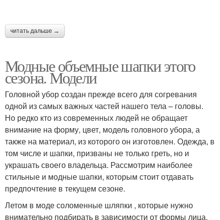
Шапки из толстых
Вязаная шапка
читать дальше →
Модные объемные шапки этого
сезона. Модели
Шапка из толстых
Ажурная шапка
Головной убор создан прежде всего для согревания
одной из самых важных частей нашего тела – головы.
Но редко кто из современных людей не обращает
Красивая шапка
Шапка из пряжи
внимание на форму, цвет, модель головного убора, а
также на материал, из которого он изготовлен. Одежда, в
том числе и шапки, призваны не только греть, но и
украшать своего владельца. Рассмотрим наиболее
стильные и модные шапки, которым стоит отдавать
Шапки с отворотом
Шапка со жгутами
предпочтение в текущем сезоне.
Летом в моде соломенные шляпки , которые нужно
внимательно подбирать в зависимости от формы лица,