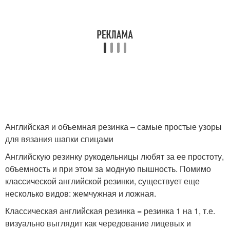
Шапки с меховым
Спортивные шапки
помпоном
Объемная шапка
Женская шапка
Английская и объемная резинка – самые простые узоры
для вязания шапки спицами
Шапка с объёмными
Шапка с отворотом
косами
Английскую резинку рукодельницы любят за ее простоту,
объемность и при этом за модную пышность. Помимо
классической английской резинки, существует еще
несколько видов: жемчужная и ложная.
Простая шапка
Объемная резинка
Классическая английская резинка = резинка 1 на 1, т.е.
визуально выглядит как чередование лицевых и