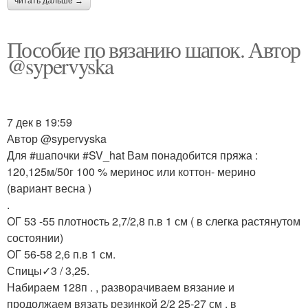
читать дальше →
Пособие по вязанию шапок. Автор
@sypervyska
7 дек в 19:59
Автор @sypervyska
Для #шапочки #SV_hat Вам понадобится пряжа :
120,125м/50г 100 % меринос или коттон- мерино
(вариант весна )
.
ОГ 53 -55 плотность 2,7/2,8 п.в 1 см ( в слегка растянутом
состоянии)
ОГ 56-58 2,6 п.в 1 см.
Спицы✓3 / 3,25.
Набираем 128п . , разворачиваем вязание и
продолжаем вязать резинкой 2/2 25-27 см , в