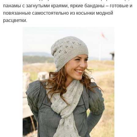
панамы с загнутыми краями, яркие банданы – готовые и
Узоры для шапки
Узоры для шапок
повязанные самостоятельно из косынки модной
расцветки.
Зимняя шапка
Шапка с аранами
Шапка с оригинальным
Тёплая шапка
узором
Узоры для детских
Шапки из альпаки
шапок
Узоры для женских