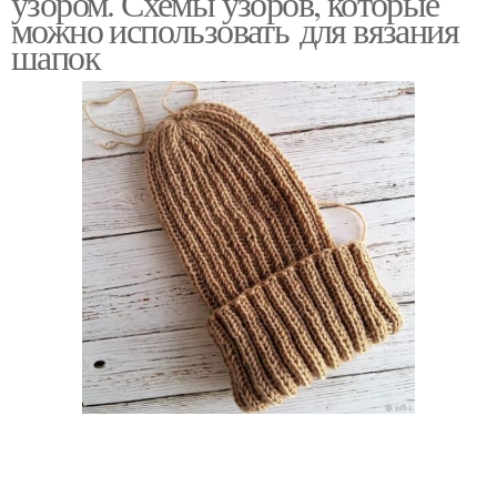
узором. Схемы узоров, которые
можно использовать для вязания
шапок
Модные шапки
Вязаные шапки
Женские шапки
Шапки из меха
Меховые шапки
Зимние шапки
Шапки с надписями
Шапки со стразами