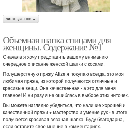
Шапки для мужчин
шапок
читать дальше →
Мешковатая шапка
Шапка из мохера
Объемная шапка спицами для
женщины. Содержание №1
Сначала я хочу представить вашему вниманию
очередное описание женской шапки с косами.
Объемные узоры
Шапка с косами
Полушерстяную пряжу Alize я покупаю всегда, это моя
любимая пряжа, из которой получаются отличные и
красивые вещи. Она качественная - а это для меня
главное! И ни разу я не ошиблась в выборе этих ниточек.
Вы можете наглядно убедиться, что наличие хорошей и
качественной пряжи + мастерство и умение рук - в итоге
получается красивая вязаная шапка! Буду благодарна,
если оставите свое мнение в комментариях.