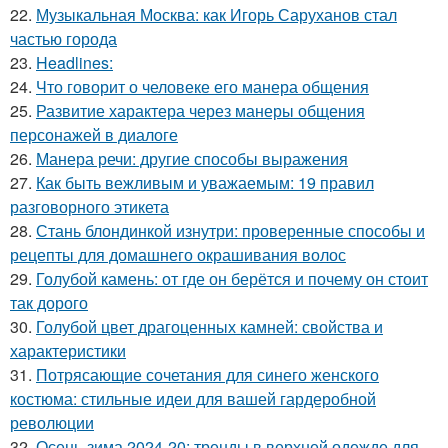
22.
Музыкальная Москва: как Игорь Саруханов стал
частью города
23.
Headlines:
24.
Что говорит о человеке его манера общения
25.
Развитие характера через манеры общения
персонажей в диалоге
26.
Манера речи: другие способы выражения
27.
Как быть вежливым и уважаемым: 19 правил
разговорного этикета
28.
Стань блондинкой изнутри: проверенные способы и
рецепты для домашнего окрашивания волос
29.
Голубой камень: от где он берётся и почему он стоит
так дорого
30.
Голубой цвет драгоценных камней: свойства и
характеристики
31.
Потрясающие сочетания для синего женского
костюма: стильные идеи для вашей гардеробной
революции
32.
Осень-зима 2024-20: тренды в верхней одежде для